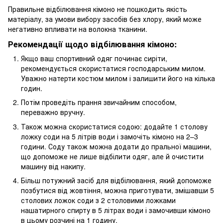
Правильне відбілювання кімоно не пошкодить якість
матеріалу, за умови вибору засобів без хлору, який може
негативно впливати на волокна тканини.
Рекомендації щодо відбілювання кімоно:
Якщо ваш спортивний одяг починає сиріти,
рекомендується скористатися господарським милом.
Уважно натерти костюм милом і залишити його на кілька
годин.
Потім проведіть прання звичайним способом,
переважно вручну.
Також можна скористатися содою: додайте 1 столову
ложку соди на 5 літрів води і замочіть кімоно на 2–3
години. Соду також можна додати до пральної машини,
що допоможе не лише відбілити одяг, але й очистити
машину від накипу.
Більш потужний засіб для відбілювання, який допоможе
позбутися від жовтіння, можна приготувати, змішавши 5
столових ложок соди з 2 столовими ложками
нашатирного спирту в 5 літрах води і замочивши кімоно
в цьому розчині на 1 годину.