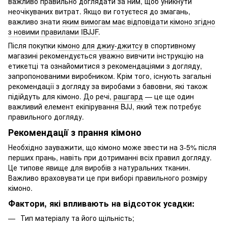
важливо правильно доглядати за ним, щоб уникнути
неочікуваних витрат. Якщо ви готуєтеся до змагань,
важливо знати
яким вимогам має відповідати кімоно згідно
з новими правилами IBJJF
.
Після покупки
кімоно для джиу-джитсу
в спортивному
магазині рекомендується уважно вивчити інструкцію на
етикетці та ознайомитися з рекомендаціями з догляду,
запропонованими виробником. Крім того, існують загальні
рекомендації з догляду за виробами з бавовни, які також
підійдуть для кімоно. До речі,
рашгард
— це ще один
важливий елемент екіпірування BJJ, який теж потребує
правильного догляду.
Рекомендації з прання кімоно
Необхідно зауважити, що кімоно може звести на 3-5% після
перших прань, навіть при дотриманні всіх правил догляду.
Це типове явище для виробів з натуральних тканин.
Важливо враховувати це при виборі правильного розміру
кімоно.
Фактори, які впливають на відсоток усадки:
Тип матеріалу та його щільність;