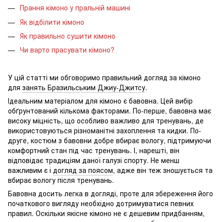
Прання кімоно у пральній машині
Як відбілити кімоно
Як правильно сушити кімоно
Чи варто прасувати кімоно?
У цій статті ми обговоримо правильний догляд за кімоно
для
занять Бразильським Джиу-Джитсу
.
Ідеальним матеріалом для кімоно є бавовна. Цей вибір
обґрунтований кількома факторами. По-перше, бавовна має
високу міцність, що особливо важливо для тренувань, де
використовуються різноманітні захоплення та кидки. По-
друге, костюм з бавовни добре вбирає вологу, підтримуючи
комфортний стан під час тренувань. І, нарешті, він
відповідає традиціям даної галузі спорту. Не менш
важливим є і
догляд за поясом
, адже він теж зношується та
вбирає вологу після тренувань.
Бавовна досить легка в догляді, проте для збереження його
початкового вигляду необхідно дотримуватися певних
правил. Оскільки якісне кімоно не є дешевим придбанням,