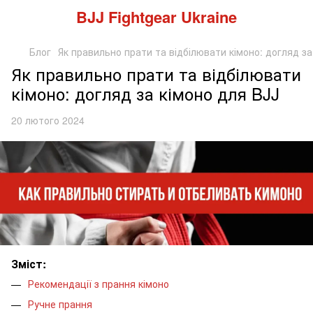
BJJ Fightgear Ukraine
Блог
Як правильно прати та відбілювати кімоно: догляд за
Як правильно прати та відбілювати
кімоно: догляд за кімоно для BJJ
20 лютого 2024
Зміст:
Рекомендації з прання кімоно
Ручне прання