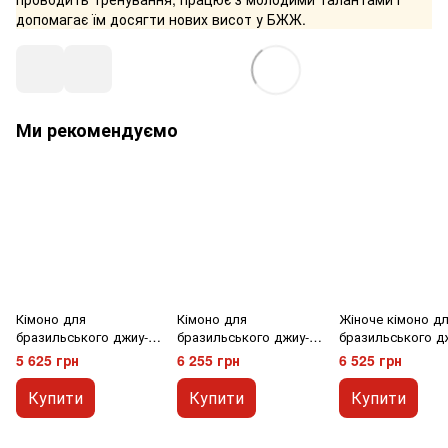
допомагає їм досягти нових висот у БЖЖ.
Ми рекомендуємо
Кімоно для
Кімоно для
Жіноче кімоно д
бразильського джиу-
бразильського джиу-
бразильського д
джитсу Maeda Black
джитсу Tatami
джитсу Tatami C
5 625 грн
6 255 грн
6 525 грн
Label Біле A0
Elements Superlite
Classic Чорне F1
Чорне A0
Купити
Купити
Купити