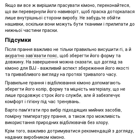
Якщо ви все ж вирішили прасувати кімоно, переконайтеся,
що ви перевернули його навиворіт, щоб праска доторкалася
лише внутрішньої сторони виробу. Не забудьте обійти
нашивки, оскільки вони можуть бути тканими і прилипати до
нижньої частини праски.
Підсумки
Після прання важливо не тільки правильно висушити гі, а й
акуратно зав’язати пояс
, щоб зберегти його форму та
довжину. На завершення можна сказати, що догляд за
кімоно для BJJ - важливий аспект збереження його якості
та привабливого вигляду на протязі тривалого часу.
Правильне прання і відбілювання кімоно допомагають
зберегти його колір, форму та міцність матеріалу, що не
лише продовжує строк його служби, але й забезпечує
комфорт і гігієну під час тренувань.
Варто пам'ятати про вибір підходящих мийних засобів,
помірну температуру прання, а також про можливість
використання природних відбілювачів без хлору.
Крім того, важливо дотримуватися рекомендацій з догляду,
наданих виробником кімоно.