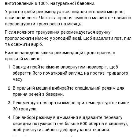
виготовлений з 100% натуральної бавовни.
У разі потреби рекомендується видаляти плями місцево,
поки вони свіжі. Частота прання кімоно в машині не повинна
перевищувати трьох разів на місяць.
Після кожного тренування рекомендується вручну
прополоскати кімоно у холодній воді, щоб видалити пот, пил
та освіжити виріб.
Нижче наведено кілька рекомендацій щодо прання в
пральній машині:
Завжди прайте кімоно вивернутим навиворіт, щоб
зберегти його початковий вигляд на протязі тривалого
часу.
В пральній машині вибирайте спеціальний режим для
прання речей з бавовни.
Рекомендується прати кімоно при температурі не вище
30 градусів.
При виборі режиму віджимання віддавайте перевагу
середній потужності (не більше 600 обертів в хвилину),
щоб уникнути зайвого деформування тканини.