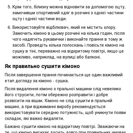
Крім того, білизну можна відновити за допомогою оцту,
замочивши спортивний одяг в розчині з однієї частини
оцту і однієї частини води.
Використовуйте відбілювач, який не містить хлору.
Замочить кімоно в цьому розчині на кілька годин, після
чого надягніть рукавички і виконайте прання в тому ж
засобі. Проведіть кілька полоскань і повісьте кімоно на
сушку в тіні, переважно на відкритому повітрі, якщо це
можливо, наприклад, на вулиці або балконі.
Як правильно сушити кімоно
Після завершення прання починається ще один важливий
етап догляду за кімоно - сушка.
Після видалення кімоно з пральної машини слід невелико
його струсити, потім обережно розправити і добре
розвісити на вішак. Кімоно не слід сушити в пральній
машині, а при віджиманні виробу рекомендується
використовувати середню потужність, щоб уникнути появи
складок, які важко видаляти.
Бажано сушити кімоно на відкритому повітрі. Зважаючи на
те, що кімоно висихає досить довго при правильних умовах,