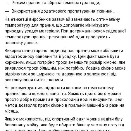
Режим прання та обрана температура води;
Використання додаткового пропитування тканини.
На етикетці виробників зазвичай зазначають оптимальну
температуру для прання, що допомагає мінімізувати
природну усадку матеріалу. При дотриманні рекомендованої
температури прання тренувальний одяг прослужить
власнику довше.
Використання гарячої води під час прання може збільшити
відсоток зносу бавовни та її усадку. Цей факт може бути
корисним, якщо потрібно трохи зменшити розмір кімоно, яке
виявилося трохи більшим, ніж потрібно. Усадка кімоно може
відрізнятися за шириною та довжиною в залежності від
розташування ниток тканини.
Не рекомендується піддавати костюм автоматичному
пранню після кожного заняття. Замість цього його можна
просто добре промити в прохолодній воді й висушити. Цей
метод дозволяє прати кімоно в пральній машині 2-3 рази на
місяць.
Якщо є можливість, під спортивний одяг можна надіти білу
бавовняну майку, яка буде вбирати більшу частину поту під
час тренування. Таку майку рекомендується прати в