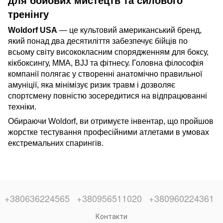
для бойових мистецтв та силового
тренінгу
Woldorf USA
— це культовий американський бренд,
який понад два десятиліття забезпечує бійців по
всьому світу висококласним спорядженням для боксу,
кікбоксингу, MMA, BJJ та фітнесу. Головна філософія
компанії полягає у створенні анатомічно правильної
амуніції, яка мінімізує ризик травм і дозволяє
спортсмену повністю зосередитися на відпрацюванні
техніки.
Обираючи Woldorf, ви отримуєте інвентар, що пройшов
жорстке тестування професійними атлетами в умовах
екстремальних спарингів.
+380636224565
+380956511020
+380960224361
Контакти