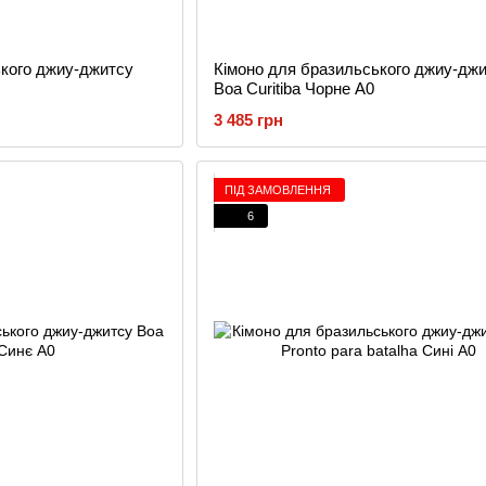
ького джиу-джитсу
Кімоно для бразильського джиу-дж
Boa Curitiba Чорне A0
3 485 грн
ПІД ЗАМОВЛЕННЯ
6