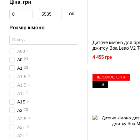
Ціна, грн
Від Ціна, грн
До Ціна, грн
ОК
Розмір кімоно
Дитяче кімоно для бр
джитсу Boa Leao V2 
0
A00
4 455 грн
23
A0
23
A1
0
A1-5
ПІД ЗАМОВЛЕННЯ
0
A1.5
6
0
A1L
6
A1S
23
A2
0
A2-5
0
A2H
0
A2L