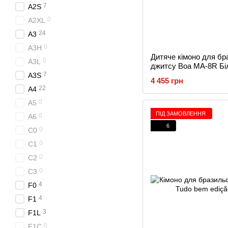
7
A2S
0
A2XL
24
A3
0
A3H
Дитяче кімоно для бр
0
A3L
джитсу Boa MA-8R Бі
7
A3S
4 455 грн
22
A4
0
A5
ПІД ЗАМОВЛЕННЯ
0
A6
6
0
C0
0
C1
0
C2
0
C3
4
F0
4
F1
3
F1L
0
F1C