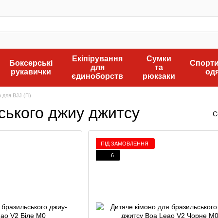
Екіпірування
Сумки
Боксерські
Спорт
для
та
рукавички
од
єдиноборств
рюкзаки
 для BJJ (Гі)
ьського джиу джитсу
С
ПІД ЗАМОВЛЕННЯ
6