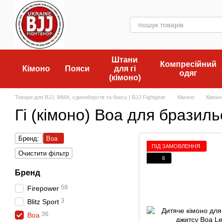
Перейти до основного контенту
Штани
Компресійний
Кімоно
Пояси
для гі
одяг
(кімоно)
Товари для BJJ, MMA, єдиноборств та боксу | BJJ Fightgear
Кімоно
Кімоно
Гі (кімоно) Boa для бразил
Бренд:
Boa
ПІД ЗАМОВЛЕННЯ
Очистити фільтр
6
Бренд
58
Firepower
3
Blitz Sport
36
Boa