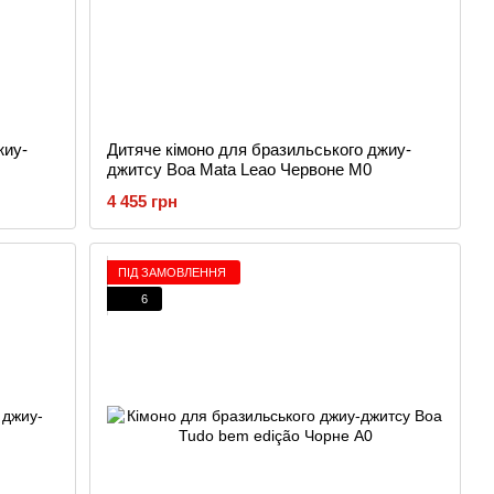
жиу-
Дитяче кімоно для бразильського джиу-
джитсу Boa Mata Leao Червоне M0
4 455 грн
ПІД ЗАМОВЛЕННЯ
6