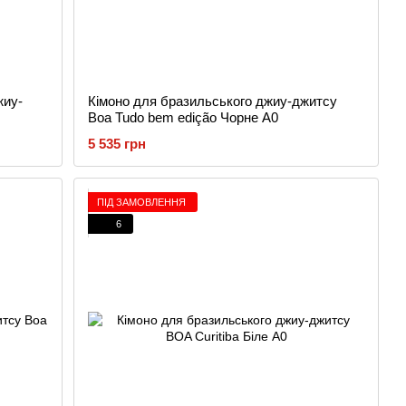
жиу-
Кімоно для бразильського джиу-джитсу
Boa Tudo bem edição Чорне A0
5 535 грн
ПІД ЗАМОВЛЕННЯ
6