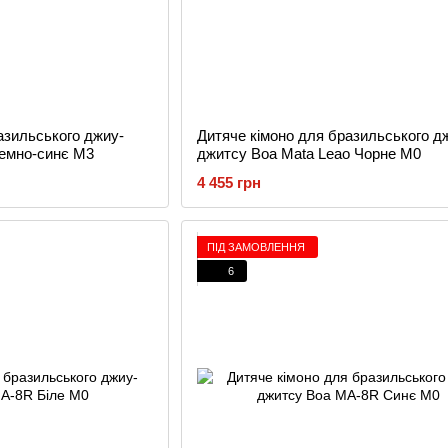
азильського джиу-
Дитяче кімоно для бразильського д
Темно-синє M3
джитсу Boa Mata Leao Чорне M0
4 455 грн
ПІД ЗАМОВЛЕННЯ
6