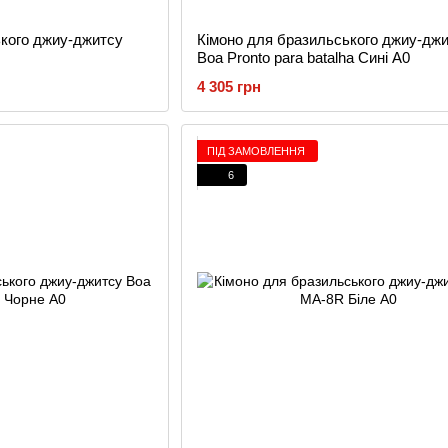
ького джиу-джитсу
Кімоно для бразильського джиу-дж
Boa Pronto para batalha Сині A0
4 305 грн
ПІД ЗАМОВЛЕННЯ
6