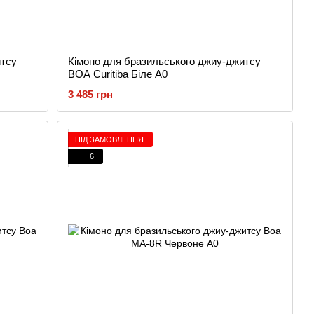
итсу
Кімоно для бразильського джиу-джитсу
BOA Curitiba Біле A0
3 485 грн
ПІД ЗАМОВЛЕННЯ
6