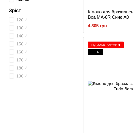
Зріст
Кімоно для бразильс
Boa MA-8R Синє A0
0
120
4 305 грн
0
130
0
140
0
150
ПІД ЗАМОВЛЕННЯ
0
160
6
0
170
0
180
0
190