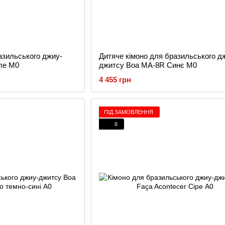
азильського джиу-
Дитяче кімоно для бразильського д
ле M0
джитсу Boa MA-8R Синє M0
4 455 грн
ПІД ЗАМОВЛЕННЯ
6