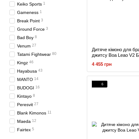
1
Keiko Sports
1
Gameness
3
Break Point
3
Ground Force
8
Bad Boy
27
Venum
Дитяче кімоно для бр
80
Tatami Fightwear
джитсу Boa Leao V2 Б
46
Kingz
4 455 грн
43
Hayabusa
14
MANTO
6
16
BUDOGI
8
Kintayo
27
Peresvit
11
Blank Kimonos
12
Maeda
5
Fairtex