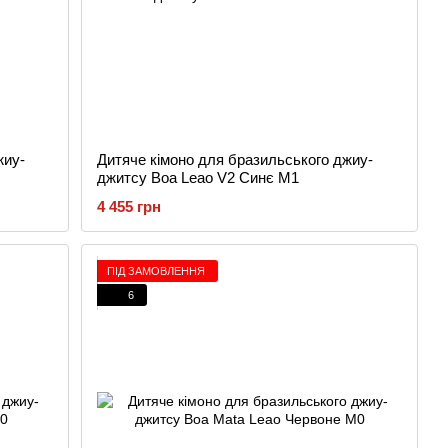
жиу-
Дитяче кімоно для бразильського джиу-
джитсу Boa Leao V2 Синє M1
4 455 грн
ПІД ЗАМОВЛЕННЯ
6