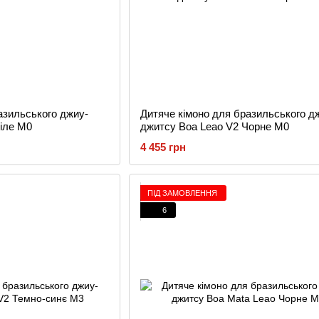
азильського джиу-
Дитяче кімоно для бразильського д
іле M0
джитсу Boa Leao V2 Чорне M0
4 455 грн
ПІД ЗАМОВЛЕННЯ
6