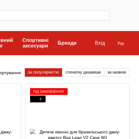
ивний
Спортивні
Бренди
Вхід
Укр
яг
аксесуари
за популярністю
спочатку дешевше
за назвою
ортування:
ПІД ЗАМОВЛЕННЯ
6