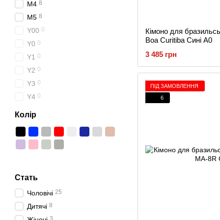
8
M4
8
M5
0
Y00
Кімоно для бразильс
Boa Curitiba Сині A0
0
Y0
3 485 грн
0
Y1
0
Y2
0
Y3
ПІД ЗАМОВЛЕННЯ
0
Y4
6
Колір
Стать
25
Чоловічі
8
Дитячі
3
Жіночі