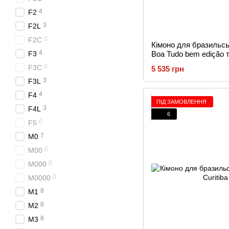
4
F2
3
F2L
0
F2C
Кімоно для бразильс
4
F3
Boa Tudo bem edição 
0
F3C
5 535 грн
3
F3L
4
F4
ПІД ЗАМОВЛЕННЯ
3
F4L
6
0
F5
7
M0
0
M00
0
M000
0
M0000
8
M1
8
M2
8
M3