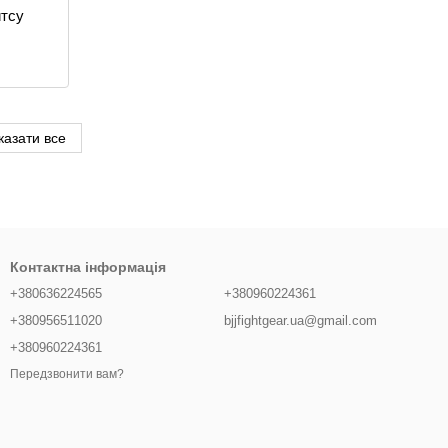
итсу
казати все
Контактна інформація
+380636224565
+380960224361
+380956511020
bjjfightgear.ua@gmail.com
+380960224361
Передзвонити вам?