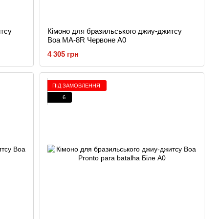
итсу
Кімоно для бразильського джиу-джитсу
Boa MA-8R Червоне A0
4 305 грн
ПІД ЗАМОВЛЕННЯ
6