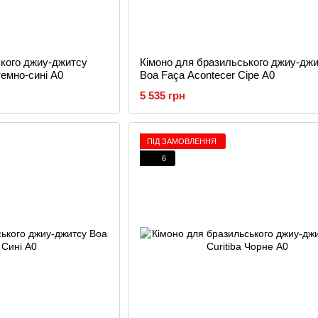
ького джиу-джитсу
Кімоно для бразильського джиу-дж
темно-сині A0
Boa Faça Acontecer Сіре A0
5 535 грн
ПІД ЗАМОВЛЕННЯ
6