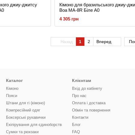
ького джиу-джитсу
Кімоно для бразильського джиу-дж
A0
Boa MA-8R Біле A0
4 305 грн
Назад
1
2
Вперед
По
Каталог
Клієнтам
Кімоно
Вхід до кабінету
Пояси
Про нас
Штани для гі (кімоно)
Оплата і доставка
Компресійний одяг
Обмін та повернення
Боксерські рукавички
Контакти
Екіпірування для єдиноборств
Блог
Сумки та рюкзаки
FAQ