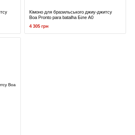
итсу
Кімоно для бразильського джиу-джитсу
Boa Pronto para batalha Біле A0
4 305 грн