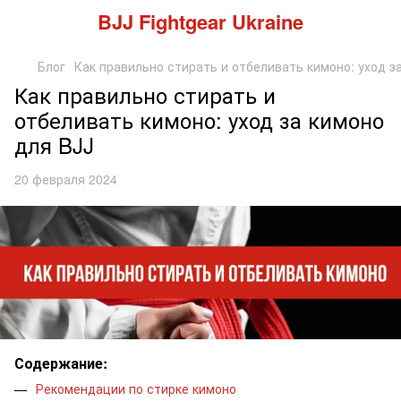
BJJ Fightgear Ukraine
Блог
Как правильно стирать и отбеливать кимоно: уход з
Как правильно стирать и
отбеливать кимоно: уход за кимоно
для BJJ
20 февраля 2024
Содержание:
Рекомендации по стирке кимоно