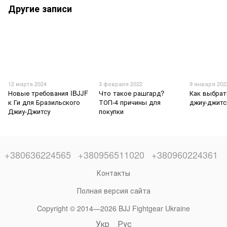
Другие записи
12 марта 2024
3 февраля 2022
9 января 202
Новые требования IBJJF
Что такое рашгард?
Как выбрат
к Ги для Бразильского
ТОП-4 причины для
джиу-джитс
Джиу-Джитсу
покупки
+380636224565
+380956511020
+380960224361
Контакты
Полная версия сайта
Copyright © 2014—2026 BJJ Fightgear Ukraine
Укр
Рус