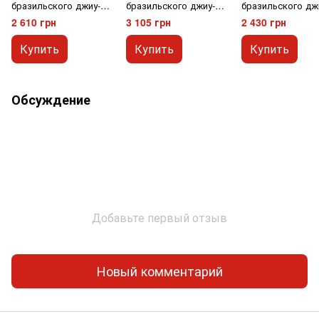
бразильского джиу-
бразильского джиу-
бразильского дж
джитсу Firepower
джитсу Bad Boy Limited
джитсу Firepower
2 610 грн
3 105 грн
2 430 грн
Classic Черное М00
Series Черное M0
Standart 2.0 Бело
Купить
Купить
Купить
Обсуждение
Добавьте первый отзыв
Новый комментарий