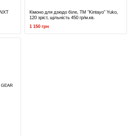
 NXT
Кімоно для дзюдо біле, TM "Kintayo" Yuko,
120 зріст, щільність 450 гр/м.кв.
1 150 грн