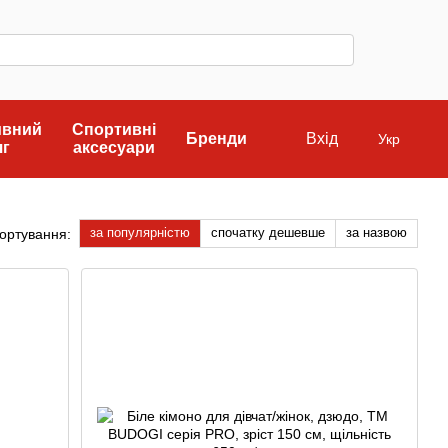
ивний
Спортивні
Бренди
Вхід
Укр
яг
аксесуари
за популярністю
спочатку дешевше
за назвою
ортування: