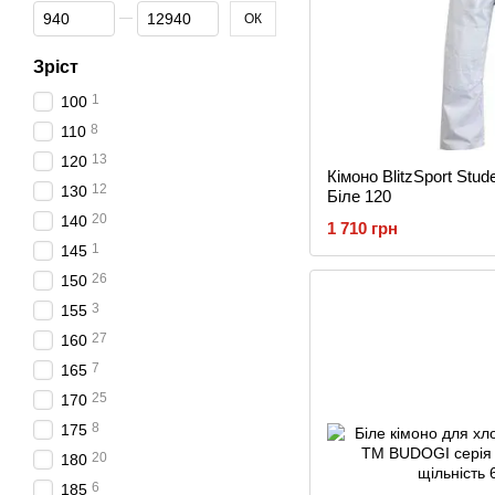
Від Ціна, грн
До Ціна, грн
ОК
Зріст
1
100
8
110
13
120
Кімоно BlitzSport Stude
12
130
Біле 120
20
140
1 710 грн
1
145
26
150
3
155
27
160
7
165
25
170
8
175
20
180
6
185