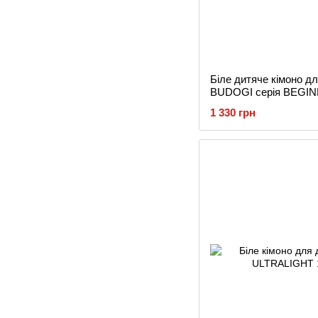
Біле дитяче кімоно дл
BUDOGI серія BEGINN
щільність 350 гр/м.кв.
1 330 грн