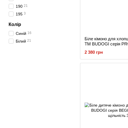
21
190
3
195
Колір
16
Синій
Біле кімоно для хлопц
21
Білий
TM BUDOGI серія PRO,
щільність 650 гр/м.кв.
2 380 грн