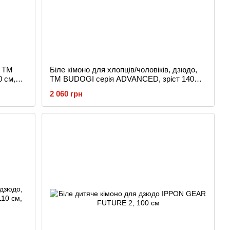
, TM
Біле кімоно для хлопців/чоловіків, дзюдо,
 см,
TM BUDOGI серія ADVANCED, зріст 140
см, щільність 500 гр/м.кв.
2 060 грн