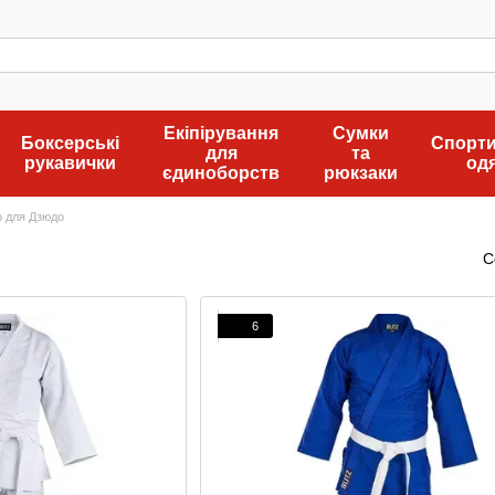
Екіпірування
Сумки
Боксерські
Спорт
для
та
рукавички
од
єдиноборств
рюкзаки
о для Дзюдо
С
6