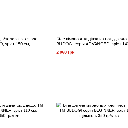
ів/чоловіків, дзюдо,
Біле кімоно для дівчат/жінок, дзюдо
 зріст 150 см,
BUDOGI серія ADVANCED, зріст 140
щільність 500 гр/м.кв.
2 060 грн