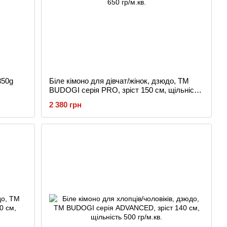
350g
Біле кімоно для дівчат/жінок, дзюдо, TM
BUDOGI серія PRO, зріст 150 см, щільність
650 гр/м.кв.
2 380 грн