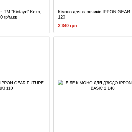
, TM "Kintayo" Koka,
Кiмоно для хлопчиків IPPON GEAR
0 гр/м.кв.
120
2 340 грн