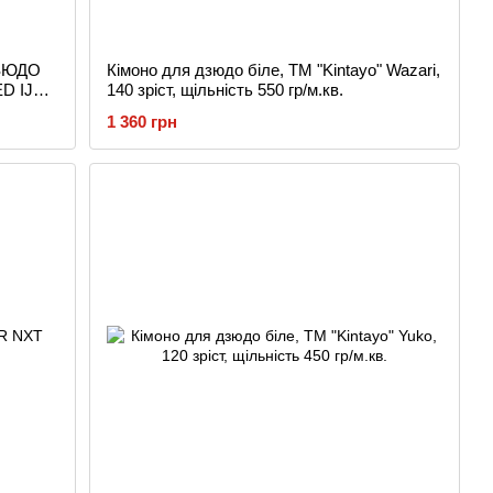
ДЗЮДО
Кімоно для дзюдо біле, TM "Kintayo" Wazari,
D IJF)
140 зріст, щільність 550 гр/м.кв.
1 360 грн