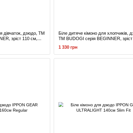
я дівчаток, дзюдо, TM
Біле дитяче кімоно для хлопчиків, д
ER, зріст 110 см,
TM BUDOGI серія BEGINNER, зріст 
щільність 350 гр/м.кв.
1 330 грн