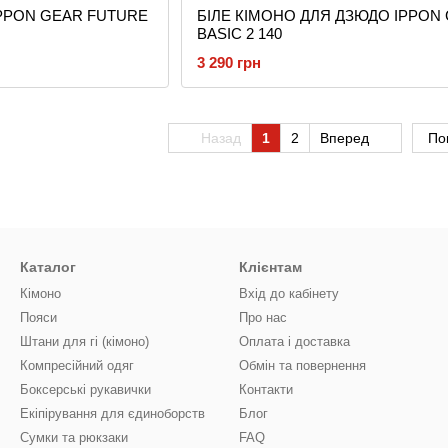
к IPPON GEAR FUTURE
БІЛЕ КІМОНО ДЛЯ ДЗЮДО IPPON
BASIC 2 140
3 290 грн
Назад
1
2
Вперед
По
Каталог
Клієнтам
Кімоно
Вхід до кабінету
Пояси
Про нас
Штани для гі (кімоно)
Оплата і доставка
Компресійний одяг
Обмін та повернення
Боксерські рукавички
Контакти
Екіпірування для єдиноборств
Блог
Сумки та рюкзаки
FAQ