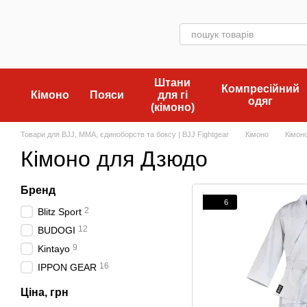
Перейти до основного контенту
Штани
Компресійний
Кімоно
Пояси
для гі
одяг
(кімоно)
Товари для BJJ, MMA, єдиноборств та боксу | BJJ Fightgear
Кімоно
Кімон
Кімоно для Дзюдо
Бренд
6
2
Blitz Sport
12
BUDOGI
9
Kintayo
16
IPPON GEAR
Ціна, грн