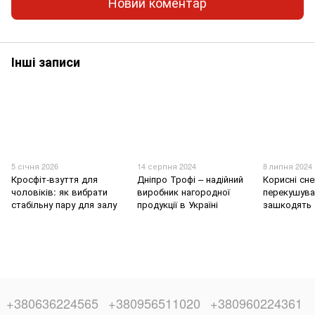
Новий коментар
Інші записи
5 січня 2026
14 серпня 2024
8 липня 2024
Кросфіт-взуття для
Дніпро Трофі – надійний
Корисні сне
чоловіків: як вибрати
виробник нагородної
перекушува
стабільну пару для залу
продукції в Україні
зашкодять
+380636224565
+380956511020
+380960224361