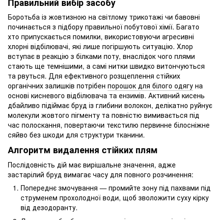
Правильний вибір засобу
Боротьба із жовтизною на світлому трикотажі чи бавовні
починається з підбору правильної побутової хімії. Багато
хто припускається помилки, використовуючи агресивні
хлорні відбілювачі, які лише погіршують ситуацію. Хлор
вступає в реакцію з білками поту, внаслідок чого плями
стають ще темнішими, а самі нитки швидко витончуються
та рвуться. Для ефективного розщеплення стійких
органічних залишків потрібен
порошок для білого одягу
на
основі кисневого відбілювача та ензимів. Активний кисень
дбайливо підіймає бруд із глибини волокон, делікатно руйнує
молекули жовтого пігменту та повністю вимивається під
час полоскання, повертаючи текстилю первинне білосніжне
сяйво без шкоди для структури тканини.
Алгоритм видалення стійких плям
Послідовність дій має вирішальне значення, адже
застарілий бруд вимагає часу для повного розчинення:
Попереднє змочування — промийте зону під пахвами під
струменем прохолодної води, щоб зволожити суху кірку
від дезодоранту.