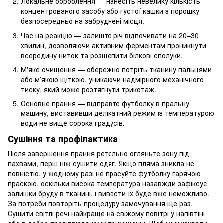
Локальне оброблення — нанесіть невелику кількість
концентрованого засобу або густої кашки з порошку
безпосередньо на забруднені місця.
Час на реакцію — залиште річ відпочивати на 20–30
хвилин, дозволяючи активним ферментам проникнути
всередину ниток та розщепити білкові сполуки.
М'яке очищення — обережно потріть тканину пальцями
або м’якою щіткою, уникаючи надмірного механічного
тиску, який може розтягнути трикотаж.
Основне прання — відправте футболку в пральну
машину, виставивши делікатний режим із температурою
води не вище сорока градусів.
Сушіння та профілактика
Після завершення прання ретельно огляньте зону під
пахвами, перш ніж сушити одяг. Якщо пляма зникла не
повністю, у жодному разі не прасуйте футболку гарячою
праскою, оскільки висока температура назавжди зафіксує
залишки бруду в тканині, і вивести їх буде вже неможливо.
За потреби повторіть процедуру замочування ще раз.
Сушити світлі речі найкраще на свіжому повітрі у напівтіні
або в добре провітрюваному приміщенні. Щоб мінімізувати