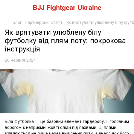
BJJ Fightgear Ukraine
Блог
Партнерські статті
Як врятувати улюблену білу футб
Як врятувати улюблену білу
футболку від плям поту: покрокова
інструкція
20 червня 2024
Біла футболка — це базовий елемент гардеробу. Її головним
ворогом є неприємні жовті сліди під пахвами. Ці плями
з'являються не лише через виділення поту, а внаслідок його