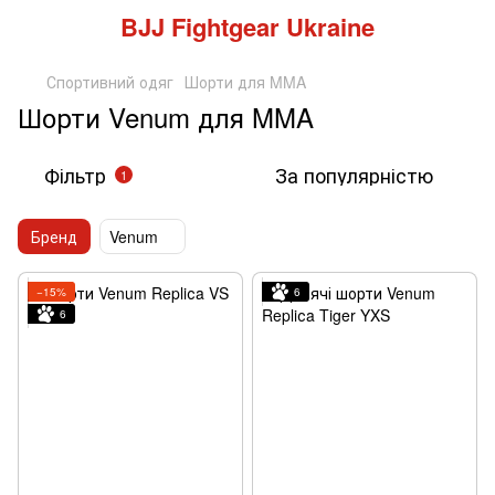
BJJ Fightgear Ukraine
Спортивний одяг
Шорти для MMA
Шорти Venum для MMA
Фільтр
За популярністю
1
Бренд
Venum
−15%
6
6