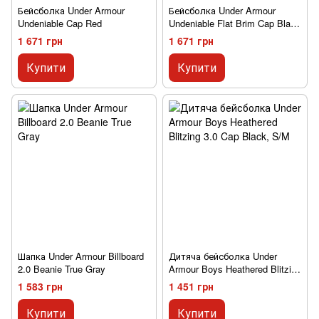
Бейсболка Under Armour
Бейсболка Under Armour
Undeniable Cap Red
Undeniable Flat Brim Cap Black
Grey
1 671 грн
1 671 грн
Купити
Купити
Шапка Under Armour Billboard
Дитяча бейсболка Under
2.0 Beanie True Gray
Armour Boys Heathered Blitzing
3.0 Cap Black
1 583 грн
1 451 грн
Купити
Купити