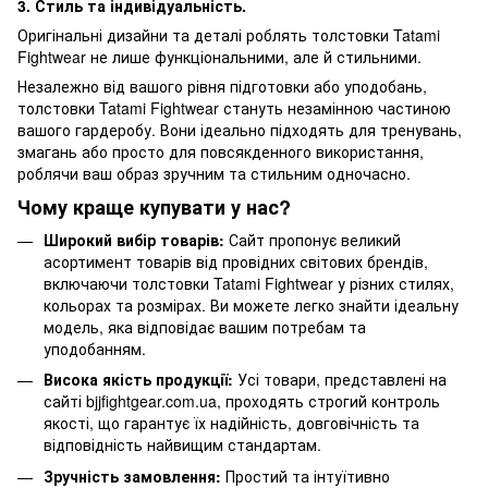
3. Стиль та індивідуальність.
Оригінальні дизайни та деталі роблять толстовки Tatami
Fightwear не лише функціональними, але й стильними.
Незалежно від вашого рівня підготовки або уподобань,
толстовки Tatami Fightwear стануть незамінною частиною
вашого гардеробу. Вони ідеально підходять для тренувань,
змагань або просто для повсякденного використання,
роблячи ваш образ зручним та стильним одночасно.
Чому краще купувати у нас?
Широкий вибір товарів:
Сайт пропонує великий
асортимент товарів від провідних світових брендів,
включаючи толстовки Tatami Fightwear у різних стилях,
кольорах та розмірах. Ви можете легко знайти ідеальну
модель, яка відповідає вашим потребам та
уподобанням.
Висока якість продукції:
Усі товари, представлені на
сайті bjjfightgear.com.ua, проходять строгий контроль
якості, що гарантує їх надійність, довговічність та
відповідність найвищим стандартам.
Зручність замовлення:
Простий та інтуїтивно