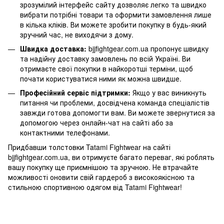
зрозумілий інтерфейс сайту дозволяє легко та швидко
вибрати потрібні товари та оформити замовлення лише
в кілька кліків. Ви можете зробити покупку в будь-який
зручний час, не виходячи з дому.
Швидка доставка:
bjjfightgear.com.ua пропонує швидку
та надійну доставку замовлень по всій Україні. Ви
отримаєте свої покупки в найкоротші терміни, щоб
почати користуватися ними як можна швидше.
Професійний сервіс підтримки:
Якщо у вас виникнуть
питання чи проблеми, досвідчена команда спеціалістів
завжди готова допомогти вам. Ви можете звернутися за
допомогою через онлайн-чат на сайті або за
контактними телефонами.
Придбавши толстовки Tatami Fightwear на сайті
bjjfightgear.com.ua, ви отримуєте багато переваг, які роблять
вашу покупку ще приємнішою та зручною. Не втрачайте
можливості оновити свій гардероб з високоякісною та
стильною спортивною одягом від Tatami Fightwear!