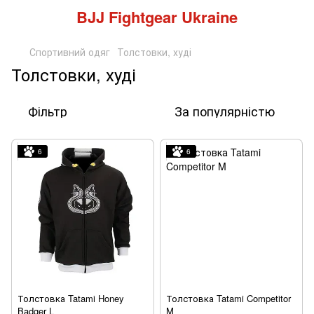
BJJ Fightgear Ukraine
Спортивний одяг
Толстовки, худі
Толстовки, худі
Фільтр
За популярністю
6
6
Толстовка Tatami Honey
Толстовка Tatami Competitor
Badger L
M