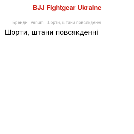
BJJ Fightgear Ukraine
Бренди
Venum
Шорти, штани повсякденні
Шорти, штани повсякденні