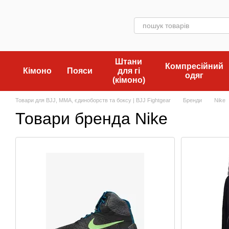
Перейти до основного контенту
Штани
Компресійний
Кімоно
Пояси
для гі
одяг
(кімоно)
Товари для BJJ, MMA, єдиноборств та боксу | BJJ Fightgear
Бренди
Nike
Товари бренда Nike