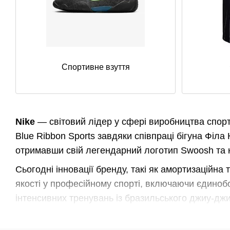
Спортивне взуття
Nike
— світовий лідер у сфері виробництва спорти
Blue Ribbon Sports
завдяки співпраці бігуна Філа
отримавши свій легендарний логотип Swoosh
та 
Сьогодні інновації бренду, такі як амортизаційна т
якості у професійному спорті, включаючи єдиноб
інтенсивних тренувань із бразильського джиу-джи
Технологічні переваги екіпірування Nike для б