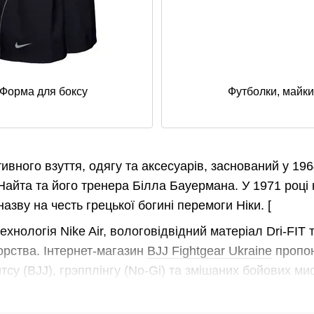
Форма для боксу
Футболки, майки
вного взуття, одягу та аксесуарів, заснований у 196
 Найта та його тренера Білла Бауермана. У 1971 році
назву на честь грецької богині перемоги Ніки. [
ехнологія Nike Air
, вологовідвідний матеріал Dri-FIT
т
орства. Інтернет-магазин
BJJ Fightgear Ukraine
пропон
тсу (BJJ), грэпплінгу (No-Gi) та змішаних бойових ми
ійців