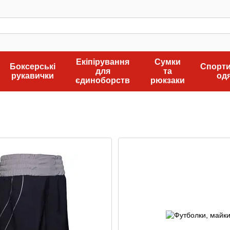
Екіпірування
Сумки
Боксерські
Спорт
для
та
рукавички
од
єдиноборств
рюкзаки