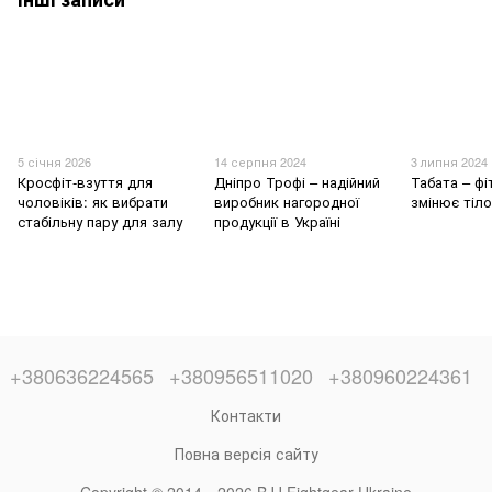
5 січня 2026
14 серпня 2024
3 липня 2024
Кросфіт-взуття для
Дніпро Трофі – надійний
Табата – фі
чоловіків: як вибрати
виробник нагородної
змінює тіл
стабільну пару для залу
продукції в Україні
+380636224565
+380956511020
+380960224361
Контакти
Повна версія сайту
Copyright © 2014—2026 BJJ Fightgear Ukraine