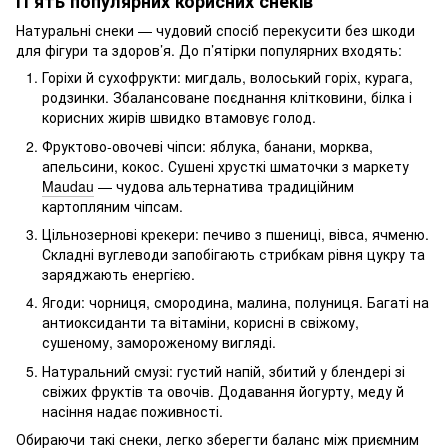
П’ять популярних корисних снеків
Натуральні снеки — чудовий спосіб перекусити без шкоди
для фігури та здоров’я. До п’ятірки популярних входять:
Горіхи й сухофрукти: мигдаль, волоський горіх, курага,
родзинки. Збалансоване поєднання клітковини, білка і
корисних жирів швидко втамовує голод.
Фруктово-овочеві чіпси: яблука, банани, морква,
апельсини, кокос. Сушені хрусткі шматочки з маркету
Maudau
— чудова альтернатива традиційним
картопляним чіпсам.
Цільнозернові крекери: печиво з пшениці, вівса, ячменю.
Складні вуглеводи запобігають стрибкам рівня цукру та
заряджають енергією.
Ягоди: чорниця, смородина, малина, полуниця. Багаті на
антиоксиданти та вітаміни, корисні в свіжому,
сушеному, замороженому вигляді.
Натуральний смузі: густий напій, збитий у блендері зі
свіжих фруктів та овочів. Додавання йогурту, меду й
насіння надає поживності.
Обираючи такі снеки, легко зберегти баланс між приємним