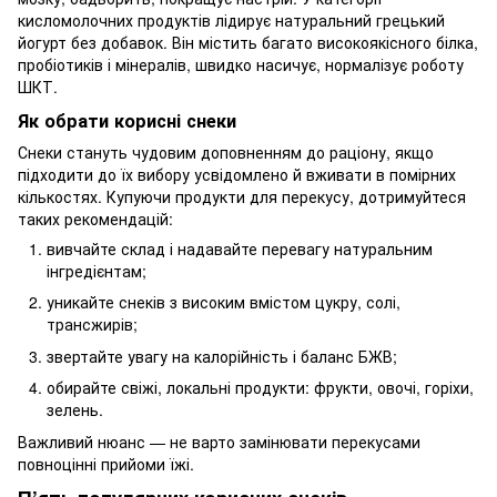
кисломолочних продуктів лідирує натуральний грецький
йогурт без добавок. Він містить багато високоякісного білка,
пробіотиків і мінералів, швидко насичує, нормалізує роботу
ШКТ.
Як обрати корисні снеки
Снеки стануть чудовим доповненням до раціону, якщо
підходити до їх вибору усвідомлено й вживати в помірних
кількостях. Купуючи продукти для перекусу, дотримуйтеся
таких рекомендацій:
вивчайте склад і надавайте перевагу натуральним
інгредієнтам;
уникайте снеків з високим вмістом цукру, солі,
трансжирів;
звертайте увагу на калорійність і баланс БЖВ;
обирайте свіжі, локальні продукти: фрукти, овочі, горіхи,
зелень.
Важливий нюанс — не варто замінювати перекусами
повноцінні прийоми їжі.