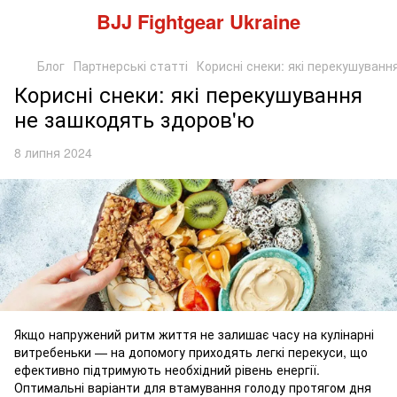
BJJ Fightgear Ukraine
Блог
Партнерські статті
Корисні снеки: які перекушуванн
Корисні снеки: які перекушування
не зашкодять здоров'ю
8 липня 2024
Якщо напружений ритм життя не залишає часу на кулінарні
витребеньки — на допомогу приходять легкі перекуси, що
ефективно підтримують необхідний рівень енергії.
Оптимальні варіанти для втамування голоду протягом дня