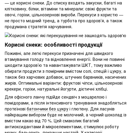
— це корисні снеки. До списку входять закуски, багаті на
клітковину, білки, вітаміни та мінерали: свіжі фрукти та
овочі, горіхи, цільнозернові вироби. Перекуси з користю —
не просто модний тренд, а турбота про здоров’я, а також
продумана стратегія харчування.
Корисні снеки: особливості продукції
Поживні, але легкі перекуси призначені для швидкого
втамування голоду та відновлення енергії. Вони не повинні
шкодити здоров’ю та навантажувати ШКТ, тому важливо
обирати продукти з помірним вмістом солі, спецій і цукру, а
також без харчових добавок, штучних барвників, насичених
жирів. Оптимальні варіанти: фруктові чіпси, цільнозернові
крекери, горіхи, натуральні йогурти, дієтичні хлібці.
Для офісного ланчу підійде сендвіч з моцарелою і
помідорами, а після інтенсивного тренування знадобляться
протеїнові
батончики без цукру
і глютену. Для ласунів
найкращим вибором буде не молочний, а чорний шоколад із
вмістом какао від 70 %. Цей смаколик багатий
антиоксидантами й мікроелементами, стимулює роботу
мозку, бадьорить, покращує настрій. У категорії