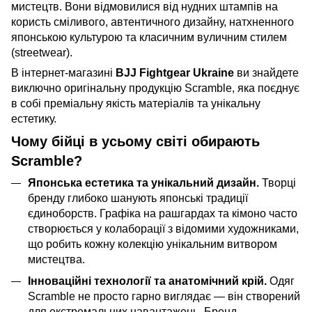
мистецтв. Вони відмовилися від нудних штампів на
користь сміливого, автентичного дизайну, натхненного
японською культурою та класичним вуличним стилем
(streetwear).
В інтернет-магазині
BJJ Fightgear Ukraine
ви знайдете
виключно оригінальну продукцію Scramble, яка поєднує
в собі преміальну якість матеріалів та унікальну
естетику.
Чому бійці в усьому світі обирають
Scramble?
Японська естетика та унікальний дизайн.
Творці
бренду глибоко шанують японські традиції
єдиноборств. Графіка на рашгардах та кімоно часто
створюється у колаборації з відомими художниками,
що робить кожну колекцію унікальним витвором
мистецтва.
Інноваційні технології та анатомічний крій.
Одяг
Scramble не просто гарно виглядає — він створений
для екстремальних навантажень. Бренд