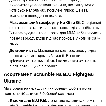
використовує еластичні тканини, що тягнуться у
чотирьох напрямках, посилені плоскі шви та
технології відведення вологи.
Максимальний комфорт у No-Gi та Gi.
Спеціальні
силіконові вставки на поясі рашгардів запобігають
їх перекручуванню, а шорти для ММА забезпечують
повну свободу рухів під час проходів у ноги чи хай-
кіків.
Довговічність.
Малюнки на компресійному одязі
наносяться методом сублімації. Вони не
тріскаються, не тьмяніють і не змиваються навіть
після сотень циклів прання.
Асортимент Scramble на BJJ Fightgear
Ukraine
Ми зібрали найкращі лінійки бренду, щоб ви могли
повністю зібрати свій бойовий комплект:
Кімоно для BJJ (Gi).
Легкі, але надзвичайно міцні гі
від Scramble ідеально підходять як для щоденних