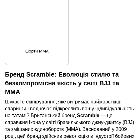
Шорти ММА
Бренд Scramble: Еволюція стилю та
безкомпромісна якість у світі BJJ та
MMA
Шукаєте екіпірування, яке витримає найжорсткіші
спаринги і водночас підкреслить вашу індивідуальність
на татамі? Британський бренд
Scramble
— це
справжня ікона у світі бразильського джиу-джитсу (BJJ)
та змішаних єдиноборств (MMA). Заснований у 2009
році, цей бренд здійснив революцію в індустрії бойових