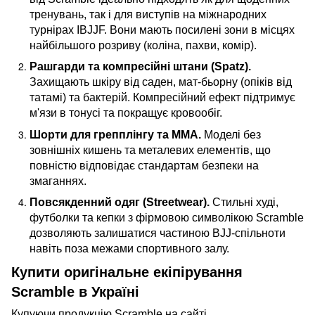
тренувань, так і для виступів на міжнародних
турнірах IBJJF. Вони мають посилені зони в місцях
найбільшого розриву (коліна, пахви, комір).
Рашгарди та компресійні штани (Spatz).
Захищають шкіру від саден, мат-бьорну (опіків від
татамі) та бактерій. Компресійний ефект підтримує
м'язи в тонусі та покращує кровообіг.
Шорти для грепплінгу та ММА.
Моделі без
зовнішніх кишень та металевих елементів, що
повністю відповідає стандартам безпеки на
змаганнях.
Повсякденний одяг (Streetwear).
Стильні худі,
футболки та кепки з фірмовою символікою Scramble
дозволяють залишатися частиною BJJ-спільноти
навіть поза межами спортивного залу.
Купити оригінальне екіпірування
Scramble в Україні
Купуючи продукцію Scramble на сайті