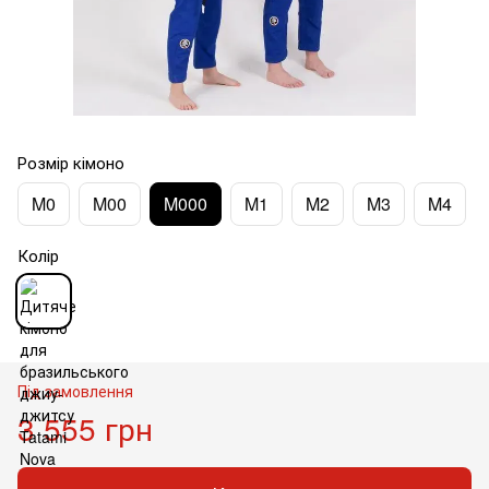
Розмір кімоно
M0
M00
M000
M1
M2
M3
M4
Колір
Під замовлення
3 555 грн