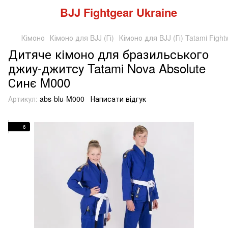
BJJ Fightgear Ukraine
Кімоно
Кімоно для BJJ (Гі)
Кімоно для BJJ (Гі) Tatami Fight
Дитяче кімоно для бразильського
джиу-джитсу Tatami Nova Absolute
Синє M000
Артикул:
abs-blu-M000
Написати відгук
6