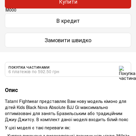
Купити
В кредит
Замовити швидко
ПОКУПКА ЧАСТИНАМИ
6 платежів по 592.50 грн
Опис
Tatami Fightwear представляє Вам нову модель кімоно для
дітей Kids Black Nova Absolute BJJ Gi максимально
оптимізовані для занять Бразильським або традиційним
Джиу-Джитсу. В комплект даної моделі входить білий пояс
У цієї моделі є такі переваги як:
- Куртка виконана з високоякісної тканини щільністю 350г/м