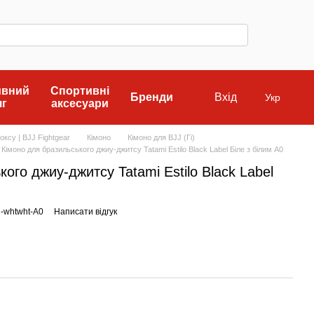
ивний
Спортивні
Бренди
Вхід
Укр
яг
аксесуари
ксу | BJJ Fightgear
Кімоно
Кімоно для BJJ (Гі)
Кімоно для бразильського джиу-джитсу Tatami Estilo Black Label Біле з білим A0
ого джиу-джитсу Tatami Estilo Black Label
l-whtwht-A0
Написати відгук