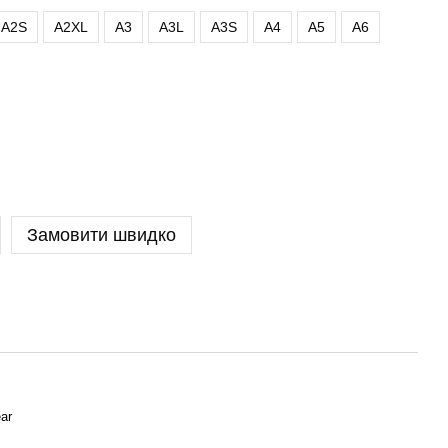
A2S
A2XL
A3
A3L
A3S
A4
A5
A6
Замовити швидко
ar