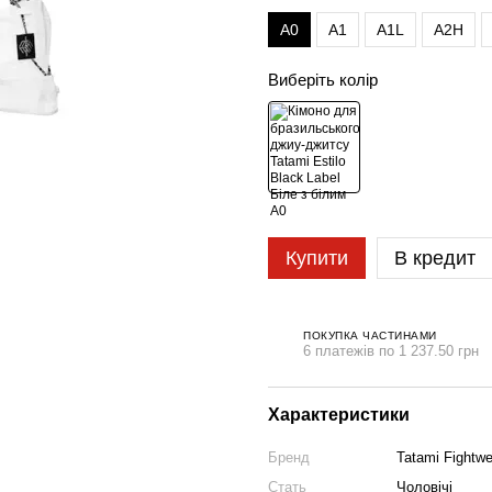
A0
A1
A1L
A2H
Виберіть колір
Купити
В кредит
ПОКУПКА ЧАСТИНАМИ
6 платежів по 1 237.50 грн
Характеристики
Бренд
Tatami Fightwe
Стать
Чоловічі