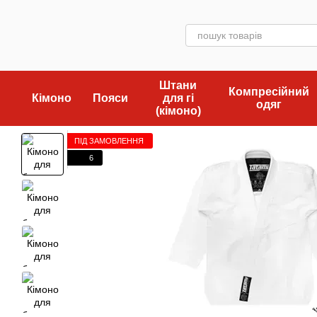
Перейти до основного контенту
Штани
Компресійний
Кімоно
Пояси
для гі
одяг
(кімоно)
ПІД ЗАМОВЛЕННЯ
6