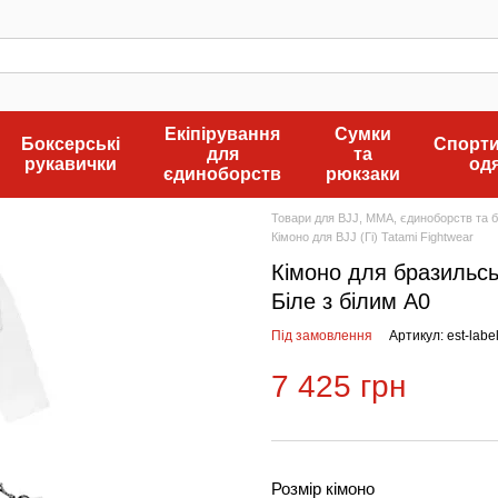
Екіпірування
Сумки
Боксерські
Спорт
для
та
рукавички
од
єдиноборств
рюкзаки
Товари для BJJ, MMA, єдиноборств та бо
Кімоно для BJJ (Гі) Tatami Fightwear
Кімоно для бразильськ
Біле з білим A0
Під замовлення
Артикул: est-labe
7 425 грн
Розмір кімоно