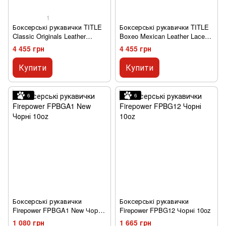
1
Боксерські рукавички TITLE
Боксерські рукавички TITLE
Classic Originals Leather
Boxeo Mexican Leather Lace
Training Gloves Lace 2,0 Чорні
Training Quatro Чорні 14oz
4 455 грн
4 455 грн
14oz
Купити
Купити
6
6
Боксерські рукавички
Боксерські рукавички
Firepower FPBGA1 New Чорні
Firepower FPBG12 Чорні 10oz
10oz
1 080 грн
1 665 грн