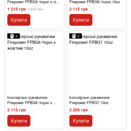
Firepower FPBG9 Чорні з сірм
Firepower FPBG8 Чорні 10oz
10oz
1 215 грн
2 115 грн
1 665 грн
Купити
Купити
6
6
Боксерські рукавички
Боксерські рукавички
Firepower FPBG8 Чорні з
Firepower FPBG7 10oz
жовтим 10oz
2 115 грн
2 205 грн
Купити
Купити