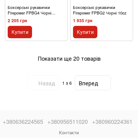
Боксерські рукавички
Боксерські рукавички
Firepower FPBG4 Чорні
Firepower FPBG2 Чорні 10oz
матові 10oz
2 205 грн
1 935 грн
Купити
Купити
Показати ще 20 товарів
Назад
Вперед
1
з 6
+380636224565
+380956511020
+380960224361
Контакти