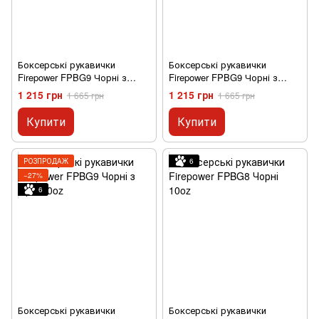
Боксерські рукавички
Боксерські рукавички
Firepower FPBG9 Чорні з
Firepower FPBG9 Чорні з
синім 10oz
червоним 10oz
1 215 грн
1 215 грн
1 665 грн
1 665 грн
Купити
Купити
РОЗПРОДАЖ
6
−27%
6
Боксерські рукавички
Боксерські рукавички