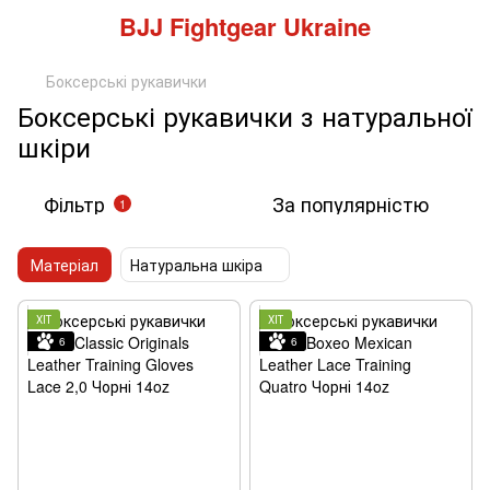
BJJ Fightgear Ukraine
Боксерські рукавички
Боксерські рукавички з натуральної
шкіри
Фільтр
За популярністю
1
Матеріал
Натуральна шкіра
ХІТ
ХІТ
6
6