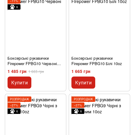
−11%
6
Боксерські рукавички
Боксерські рукавички
Firepower FPBG10 Червоні
Firepower FPBG10 Білі 10oz
10oz
1 485 грн
1 665 грн
1 665 грн
Купити
Купити
РОЗПРОДАЖ
РОЗПРОДАЖ
−27%
−27%
6
6