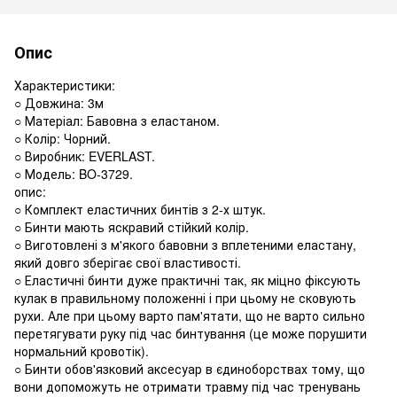
Опис
Характеристики:
○ Довжина: 3м
○ Матеріал: Бавовна з еластаном.
○ Колір: Чорний.
○ Виробник: EVERLAST.
○ Модель: BO-3729.
опис:
○ Комплект еластичних бинтів з 2-х штук.
○ Бинти мають яскравий стійкий колір.
○ Виготовлені з м'якого бавовни з вплетеними еластану,
який довго зберігає свої властивості.
○ Еластичні бинти дуже практичні так, як міцно фіксують
кулак в правильному положенні і при цьому не сковують
рухи. Але при цьому варто пам'ятати, що не варто сильно
перетягувати руку під час бинтування (це може порушити
нормальний кровотік).
○ Бинти обов'язковий аксесуар в єдиноборствах тому, що
вони допоможуть не отримати травму під час тренувань