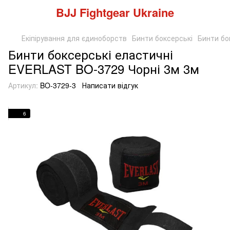
BJJ Fightgear Ukraine
Екіпірування для єдиноборств
Бинти боксерські
Бинти бок
Бинти боксерські еластичні
EVERLAST BO-3729 Чорні 3м 3м
Артикул:
BO-3729-3
Написати відгук
6