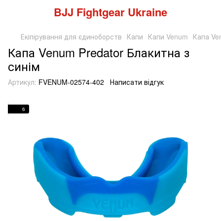
BJJ Fightgear Ukraine
Екіпірування для єдиноборств
Капи
Капи Venum
Капа Ve
Капа Venum Predator Блакитна з
синім
Артикул:
FVENUM-02574-402
Написати відгук
6