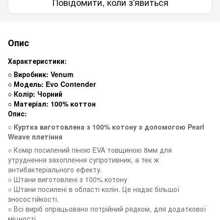
Повідомити, коли з'явиться
Опис
Характеристики:
○ Виробник: Venum
○ Модель: Evo Contender
○ Колір: Чорний
○ Матеріал: 100% коттон
Опис:
○ Куртка виготовлена з 100% котону з допомогою Pearl
Weave плетіння
○ Комір посилений піною EVA товщиною 8мм для
утруднення захоплення супротивник, а тек ж
антибактеріального ефекту.
○ Штани виготовлені з 100% котону
○ Штани посилені в області колін. Це надає більшої
зносостійкості.
○ Всі виріб опрацьовано потрійний рядком, для додаткової
міцності.