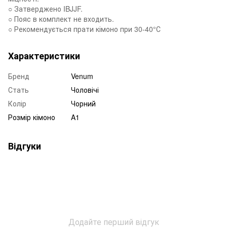
○ Затверджено IBJJF.
○ Пояс в комплект не входить.
○ Рекомендується прати кімоно при 30-40°С
Характеристики
Бренд
Venum
Стать
Чоловічі
Колір
Чорний
Розмір кімоно
A1
Відгуки
Додайте перший відгук