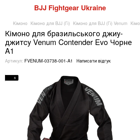
BJJ Fightgear Ukraine
Кімоно
Кімоно для BJJ (Гі)
Кімоно для BJJ (Гі) Venum
Кімо
Кімоно для бразильського джиу-
джитсу Venum Contender Evo Чорне
A1
Артикул:
FVENUM-03738-001-A1
Написати відгук
6