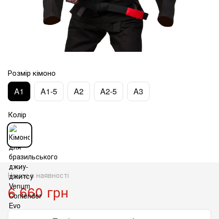
Розмір кімоно
A1
A1-5
A2
A2-5
A3
Колір
Немає в наявності
6 660 грн