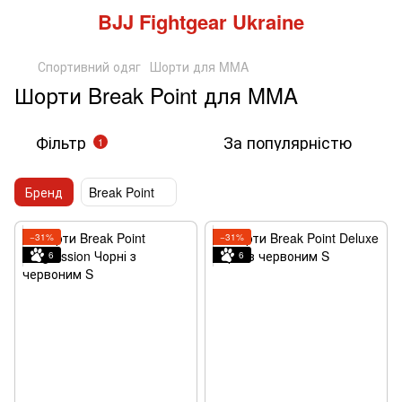
BJJ Fightgear Ukraine
Спортивний одяг
Шорти для MMA
Шорти Break Point для MMA
Фільтр
За популярністю
1
Бренд
Break Point
−31%
−31%
6
6