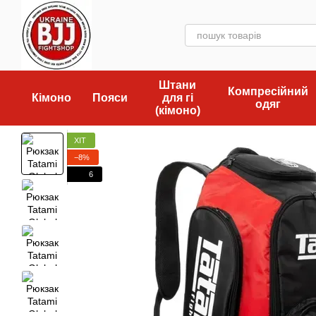
Перейти до основного контенту
Штани
Компресійний
Кімоно
Пояси
для гі
одяг
(кімоно)
ХІТ
−8%
6