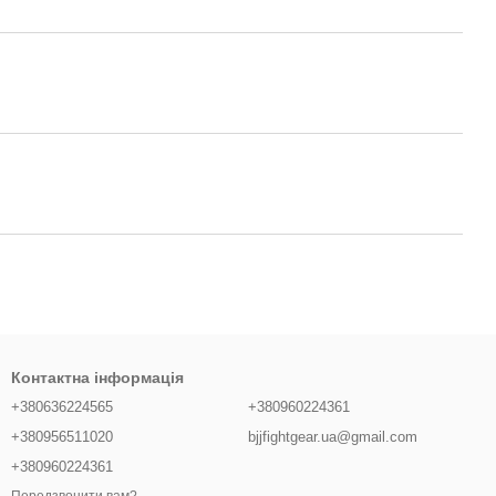
Контактна інформація
+380636224565
+380960224361
+380956511020
bjjfightgear.ua@gmail.com
+380960224361