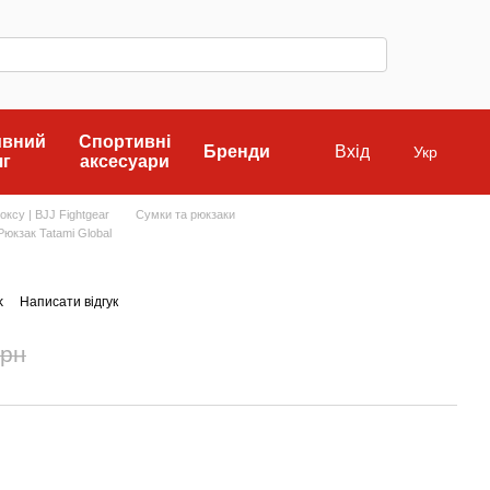
ивний
Спортивні
Бренди
Вхід
Укр
яг
аксесуари
ксу | BJJ Fightgear
Сумки та рюкзаки
Рюкзак Tatami Global
k
Написати відгук
грн