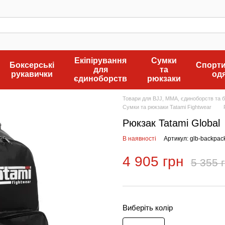
Екіпірування
Сумки
Боксерські
Спорт
для
та
рукавички
од
єдиноборств
рюкзаки
Товари для BJJ, MMA, єдиноборств та бо
Сумки та рюкзаки Tatami Fightwear
Рюкзак Tatami Global
В наявності
Артикул: glb-backpac
4 905 грн
5 355 
Виберіть колір