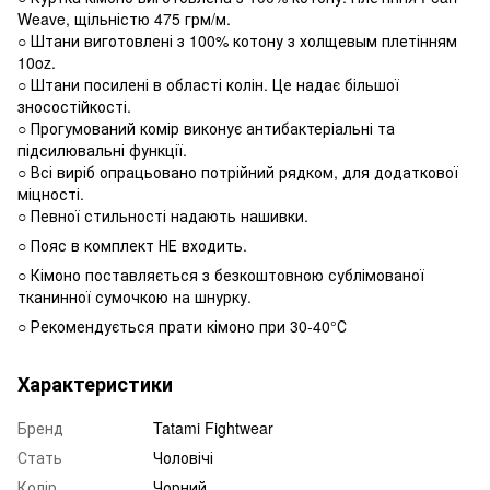
Weave, щільністю 475 грм/м.
○ Штани виготовлені з 100% котону з холщевым плетінням
10oz.
○ Штани посилені в області колін. Це надає більшої
зносостійкості.
○ Прогумований комір виконує антибактеріальні та
підсилювальні функції.
○ Всі виріб опрацьовано потрійний рядком, для додаткової
міцності.
○ Певної стильності надають нашивки.
○ Пояс в комплект НЕ входить.
○ Кімоно поставляється з безкоштовною сублімованої
тканинної сумочкою на шнурку.
○ Рекомендується прати кімоно при 30-40°С
Характеристики
Бренд
Tatami Fightwear
Стать
Чоловічі
Колір
Чорний