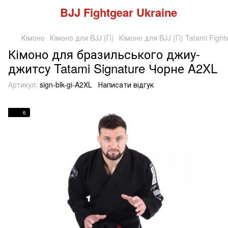
BJJ Fightgear Ukraine
Кімоно
Кімоно для BJJ (Гі)
Кімоно для BJJ (Гі) Tatami Fight
Кімоно для бразильського джиу-
джитсу Tatami Signature Чорне A2XL
Артикул:
sign-blk-gi-A2XL
Написати відгук
6