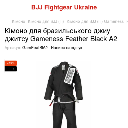
BJJ Fightgear Ukraine
Кімоно
Кімоно для BJJ (Гі)
Кімоно для BJJ (Гі) Gameness
Кімоно для бразильського джиу
джитсу Gameness Feather Black A2
Артикул:
GamFeatBlA2
Написати відгук
−33%
6