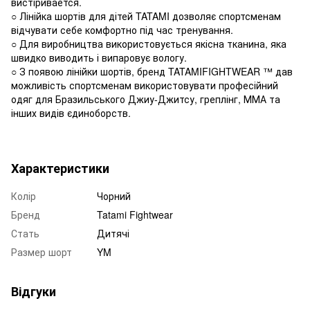
вистіривается.
○ Лінійка шортів для дітей TATAMI дозволяє спортсменам
відчувати себе комфортно під час тренування.
○ Для виробництва використовується якісна тканина, яка
швидко виводить і випаровує вологу.
○ З появою лінійки шортів, бренд TATAMIFIGHTWEAR ™ дав
можливість спортсменам використовувати професійний
одяг для Бразильського Джиу-Джитсу, греплінг, ММА та
інших видів єдиноборств.
Характеристики
Колір
Чорний
Бренд
Tatami Fightwear
Стать
Дитячі
Размер шорт
YM
Відгуки