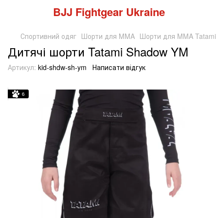
BJJ Fightgear Ukraine
Спортивний одяг
Шорти для MMA
Шорти для MMA Tatami 
Дитячі шорти Tatami Shadow YM
Артикул:
kid-shdw-sh-ym
Написати відгук
6