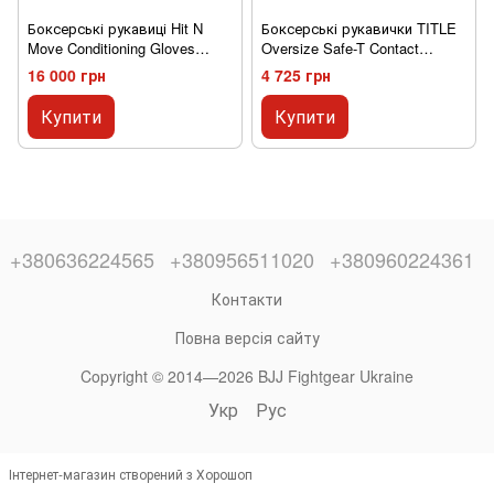
Боксерські рукавиці Hit N
Боксерські рукавички TITLE
Move Conditioning Gloves
Oversize Safe-T Contact
(Hook and Loop) 1.5 lbs (24 oz)
Червоні 24oz
16 000 грн
4 725 грн
Black
Купити
Купити
+380636224565
+380956511020
+380960224361
Контакти
Повна версія сайту
Copyright © 2014—2026 BJJ Fightgear Ukraine
Укр
Рус
Інтернет-магазин створений з Хорошоп