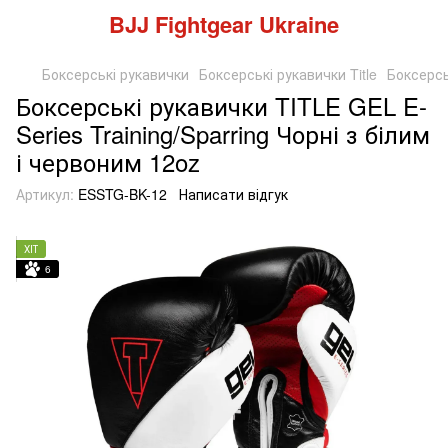
BJJ Fightgear Ukraine
Боксерські рукавички
Боксерські рукавички Title
Боксерсь
Боксерські рукавички TITLE GEL E-
Series Training/Sparring Чорні з білим
і червоним 12oz
Артикул:
ESSTG-BK-12
Написати відгук
ХІТ
6