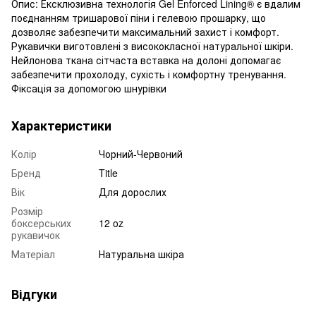
Опис: Ексклюзивна технологія Gel Enforced Lining® є вдалим
поєднанням тришарової піни і гелевою прошарку, що
дозволяє забезпечити максимальний захист і комфорт.
Рукавички виготовлені з висококласної натуральної шкіри.
Нейлонова ткана сітчаста вставка на долоні допомагає
забезпечити прохолоду, сухість і комфортну тренування.
Фіксація за допомогою шнурівки
Характеристики
Колір
Чорний-Червоний
Бренд
Title
Вік
Для дорослих
Розмір
боксерських
12 oz
рукавичок
Матеріал
Натуральна шкіра
Відгуки