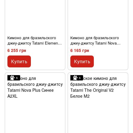
Кимоно для бразильского
Кимоно для бразильского
джиу-джитсу Tatami Elements
джиу-джитсу Tatami Nova
Superlite Черное A0
Minimo 2.0 Синее A2XL
6 255 грн
6 165 грн
Купить
Купить
6
6