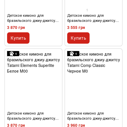
1
Детское кимоно для
Детское кимоно для
бразильского джиу-джитсу
бразильского джиу-джитсу
Tatami Elements Superlite
Tatami Nova Absolute Белое
3 870 грн
3 555 грн
Черное M000
M00
Купить
Купить
6
6
Детское кимоно для
Детское кимоно для
бразильского джиу-джитсу
бразильского джиу-джитсу
Tatami Elements Superlite
Tatami Comp Classic Черное
3 870 грн
3 960 грн