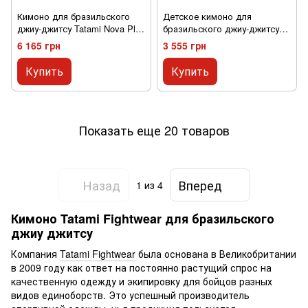
Кимоно для бразильского
Детское кимоно для
джиу-джитсу Tatami Nova Plus
бразильского джиу-джитсу
Синее A2XL
Tatami The Original V2 Белое
6 165 грн
3 555 грн
M2
Купить
Купить
Показать еще 20 товаров
Назад
Вперед
1
из 4
Кимоно Tatami Fightwear для бразильского
джиу джитсу
Компания
Tatami Fightwear
была основана в Великобритании
в 2009 году как ответ на постоянно растущий спрос на
качественную одежду и экипировку для бойцов разных
видов единоборств. Это успешный производитель