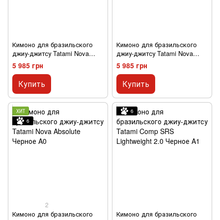
Кимоно для бразильского
Кимоно для бразильского
джиу-джитсу Tatami Nova
джиу-джитсу Tatami Nova
Absolute Белое A0
Absolute Синий A0
5 985 грн
5 985 грн
Купить
Купить
ХИТ
6
6
2
Кимоно для бразильского
Кимоно для бразильского