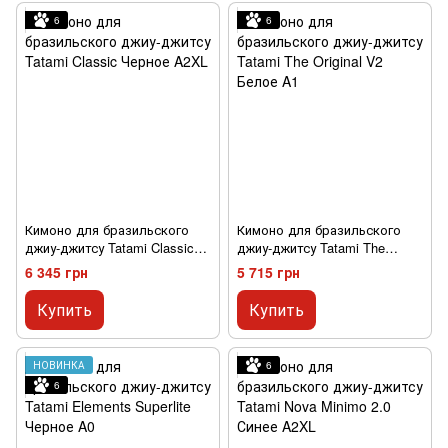
6
6
Кимоно для бразильского
Кимоно для бразильского
джиу-джитсу Tatami Classic
джиу-джитсу Tatami The
Черное A2XL
Original V2 Белое A1
6 345 грн
5 715 грн
Купить
Купить
НОВИНКА
6
6