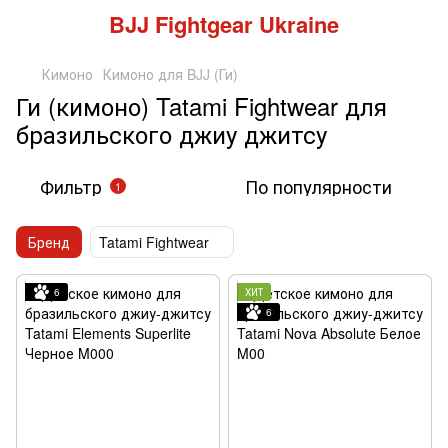
BJJ Fightgear Ukraine
Кимоно
Кимоно для BJJ (Ги)
Ги (кимоно) Tatami Fightwear для
бразильского джиу джитсу
Фильтр
По популярности
1
Бренд
Tatami Fightwear
6
ХИТ
6