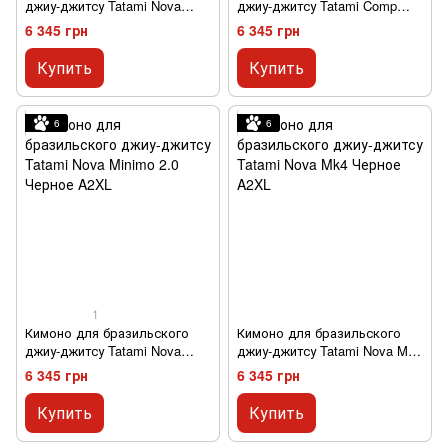
джиу-джитсу Tatami Nova
джиу-джитсу Tatami Comp
Absolute Черное A0
SRS Lightweight 2.0 Черное
6 345 грн
6 345 грн
A1
Купить
Купить
6
6
1
Кимоно для бразильского
Кимоно для бразильского
джиу-джитсу Tatami Nova
джиу-джитсу Tatami Nova Mk4
Minimo 2.0 Черное A2XL
Черное A2XL
6 345 грн
6 345 грн
Купить
Купить