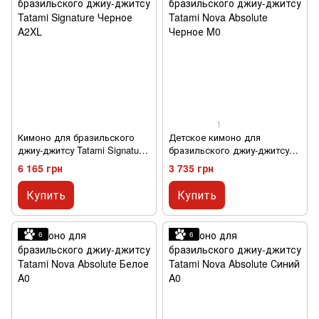
1
Кимоно для бразильского
Детское кимоно для
джиу-джитсу Tatami Signature
бразильского джиу-джитсу
Черное A2XL
Tatami Nova Absolute Черное
6 165 грн
3 735 грн
M0
Купить
Купить
6
6