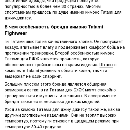
спортивной одежды, чья продукция пользуется
популярностью в более чем 30 странах. Многим
спортсменам пришлось по душе именно кимоно Tatami для
джиу-джитсу.
В чем особенность бренда кимоно Tatami
Fightwear
Ги Татами шьются из качественного хлопка. Он пропускает
воздух, впитывает влагу и поддерживает комфорт бойца на
протяжении тренировки. Второй особенностью кимоно
Татами для БЖЖ является прочность, которую
обеспечивают тройные швы по краям изделия.
Штаны
в
комплекте Tatami усилены в области колен, так что
выдержат не один спарринг.
Большим плюсом этого бренда является обширная
размерная сетка: в ги Татами для БЖЖ могут спокойно
тренироваться и мужчины, и женщины. В ассортименте
бренда также есть несколько детских моделей.
Уход за кимоно Татами для джиу-джитсу такой же, как за
другими хлопковыми изделиями. Они не терпят высоких
температур, поэтому ги стирают в щадящем режиме при
температуре 30-40 градусов.