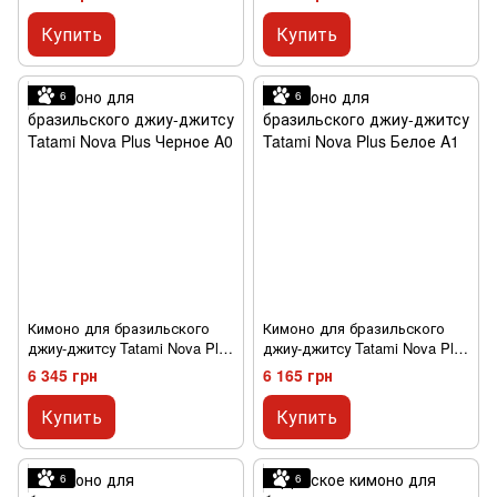
Белое M00
M0
Купить
Купить
6
6
Кимоно для бразильского
Кимоно для бразильского
джиу-джитсу Tatami Nova Plus
джиу-джитсу Tatami Nova Plus
Черное A0
Белое A1
6 345 грн
6 165 грн
Купить
Купить
6
6