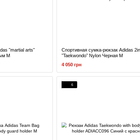
as "martial arts"
Спортивная сумка-рюкзак Adidas 2i
тым M
"Taekwondo" Nylon Черная M
4 050 грн
6