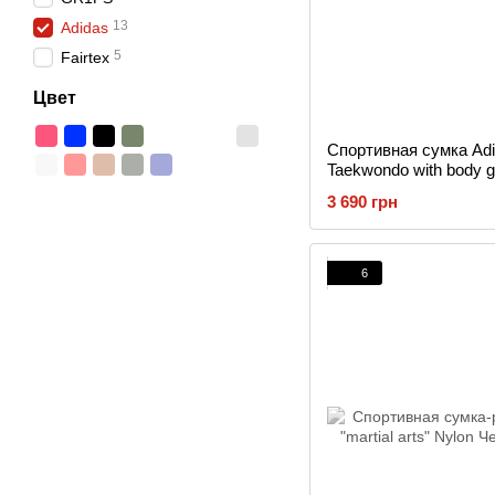
13
Adidas
5
Fairtex
Цвет
Спортивная сумка Ad
Taekwondo with body g
3 690 грн
6