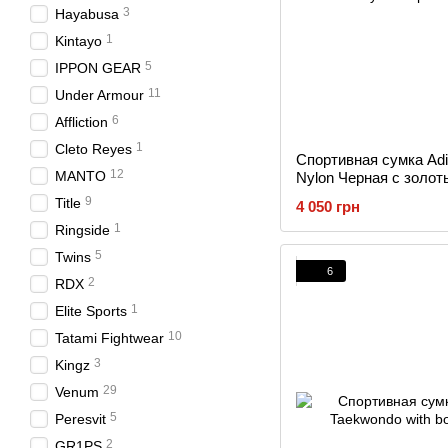
3
Hayabusa
1
Kintayo
5
IPPON GEAR
11
Under Armour
6
Affliction
1
Cleto Reyes
Спортивная сумка Adid
12
MANTO
Nylon Черная с золо
9
Title
4 050 грн
1
Ringside
5
Twins
6
2
RDX
1
Elite Sports
10
Tatami Fightwear
3
Kingz
29
Venum
5
Peresvit
2
GR1PS