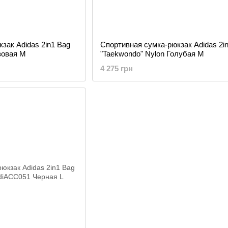
зак Adidas 2in1 Bag
Спортивная сумка-рюкзак Adidas 2i
зовая M
"Taekwondo" Nylon Голубая M
4 275 грн