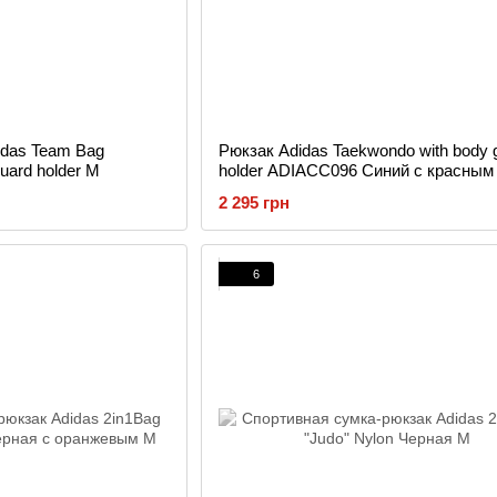
idas Team Bag
Рюкзак Adidas Taekwondo with body 
uard holder M
holder ADIACC096 Синий с красным
2 295 грн
6