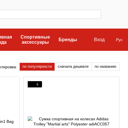
ивная
Спортивные
Бренды
Вход
Рус
жда
аксессуары
по популярности
сначала дешевле
по названию
ртировка:
6