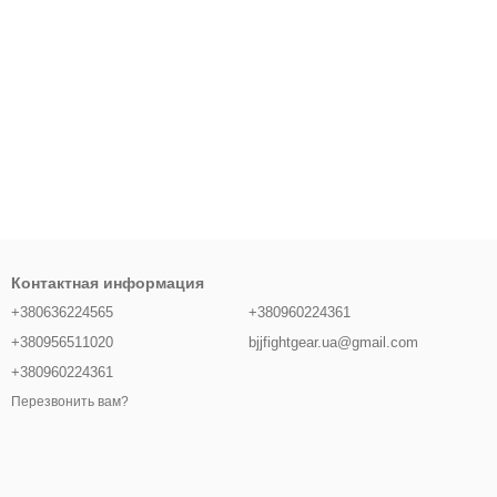
Контактная информация
+380636224565
+380960224361
+380956511020
bjjfightgear.ua@gmail.com
+380960224361
Перезвонить вам?