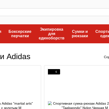
Экипировка
я
Боксерские
Сумки и
Спорт
для
перчатки
рюкзаки
оде
единоборств
и Adidas
Со
6