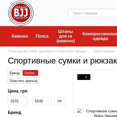
Перейти к основному контенту
Штаны
Компрессионна
Кимоно
Пояса
для ги
одежда
(кимоно)
Товары для BJJ, MMA, единоборств и бокса | BJJ Fightgear
Сумки и рюкзаки
Спортивные сумки и рюкзак
Бренд:
Adidas
6
Очистить фильтр
Цена, грн
От Цена, грн
До Цена, грн
OK
Бренд