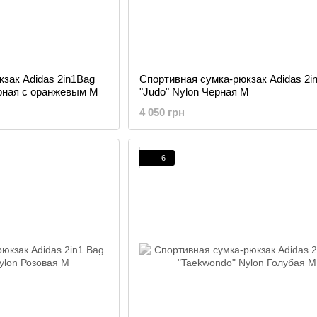
зак Adidas 2in1Bag
Спортивная сумка-рюкзак Adidas 2i
Черная с оранжевым M
"Judo" Nylon Черная M
4 050 грн
6