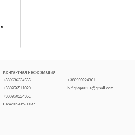
 л
Контактная информация
+380636224565
+380960224361
+380956511020
bjjfightgear.ua@gmail.com
+380960224361
Перезвонить вам?