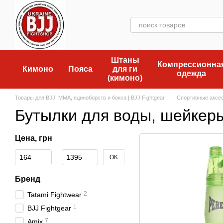
Перейти к основному контенту
Штаны
Компрессионна
Кимоно
Пояса
для ги
одежда
(кимоно)
Товары для BJJ, MMA, единоборств и бокса | BJJ Fightgear
Спортивные аксе
Бутылки для воды, шейкер
Цена, грн
От Цена, грн
До Цена, грн
OK
Бренд
2
Tatami Fightwear
1
BJJ Fightgear
7
Amix