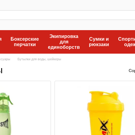
Экипировка
я
Боксерские
Сумки и
Спорт
для
перчатки
рюкзаки
оде
единоборств
ссуары
Бутылки для воды, шейкеры
ы
Со