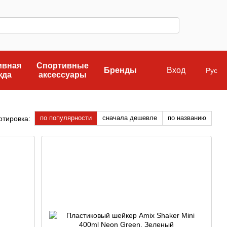
ивная
Спортивные
Бренды
Вход
Рус
жда
аксессуары
по популярности
сначала дешевле
по названию
ртировка: