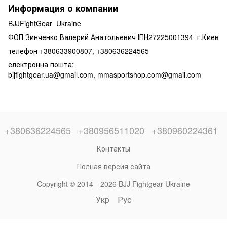
Информация о компании
BJJFightGear Ukraine
ФОП Зинченко Валерий Анатольевич ІПН27225001394 г.Киев
телефон
+3806
33900807, +380636224565
електронна пошта:
bjjfightgear.ua@gmail.com
, mmasportshop.com@gmail.com
+380636224565
+380956511020
+380960224361
Контакты
Полная версия сайта
Copyright © 2014—2026 BJJ Fightgear Ukraine
Укр
Рус