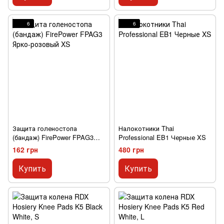
6
6
Защита голеностопа
Налокотники Thai
(бандаж) FirePower FPAG3
Professional EB1 Черные XS
Ярко-розовый XS
162 грн
480 грн
Купить
Купить