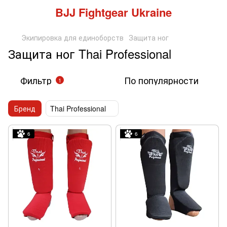
BJJ Fightgear Ukraine
Экипировка для единоборств
Защита ног
Защита ног Thai Professional
Фильтр
По популярности
1
Бренд
Thai Professional
6
6