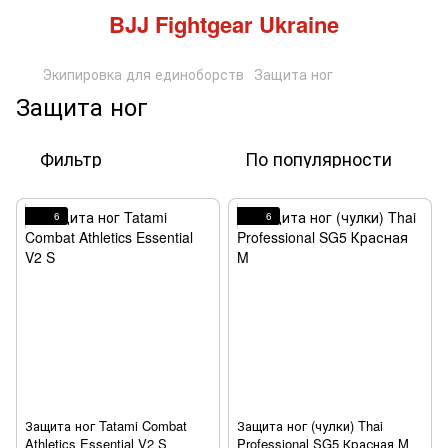
BJJ Fightgear Ukraine
Экипировка для единоборств
Защита ног
Защита ног
Фильтр
По популярности
6
6
Защита ног Tatami Combat
Защита ног (чулки) Thai
Athletics Essential V2 S
Professional SG5 Красная M