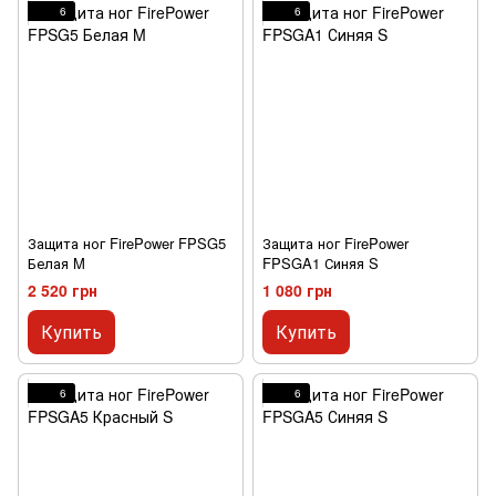
6
6
Защита ног FirePower FPSG5
Защита ног FirePower
Белая M
FPSGA1 Синяя S
2 520 грн
1 080 грн
Купить
Купить
6
6