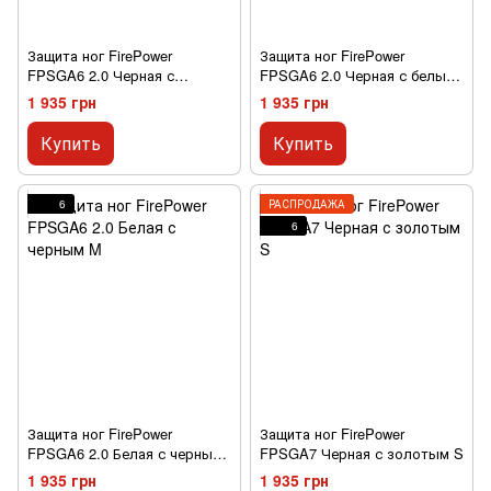
Защита ног FirePower
Защита ног FirePower
FPSGA6 2.0 Черная с
FPSGA6 2.0 Черная с белым
красным S
M
1 935 грн
1 935 грн
Купить
Купить
6
РАСПРОДАЖА
6
Защита ног FirePower
Защита ног FirePower
FPSGA6 2.0 Белая с черным
FPSGA7 Черная с золотым S
M
1 935 грн
1 935 грн