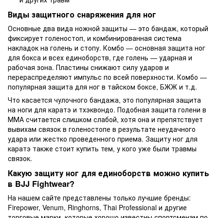
Виды защитного снаряжения для ног
Основные два вида ножной защиты — это бандаж, который
фиксирует голеностоп, и комбинированная система
накладок на голень и стопу. Комбо — основная защита ног
для бокса и всех единоборств, где голень — ударная и
рабочая зона. Пластины снижают силу ударов и
перераспределяют импульс по всей поверхности. Комбо —
популярная защита для ног в тайском боксе, БЖЖ и т.д.
Что касается чулочного бандажа, это популярная защита
на ноги для каратэ и тхэквондо. Подобная защита голени в
ММА считается слишком слабой, хотя она и препятствует
вывихам связок в голеностопе в результате неудачного
удара или жестко проведенного приема. Защиту ног для
каратэ также стоит купить тем, у кого уже были травмы
связок.
Какую защиту ног для единоборств можно купить
в BJJ Fightwear?
На нашем сайте представлены только лучшие бренды:
Firepower, Venum, Ringhorns, Thai Professional и другие
торговые марки, которые хорошо известны спортсменам по