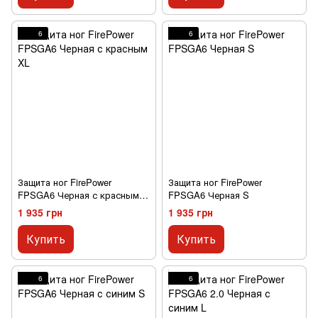
6
6
Защита ног FirePower
Защита ног FirePower
FPSGA6 Черная с красным
FPSGA6 Черная S
XL
1 935 грн
1 935 грн
Купить
Купить
6
6