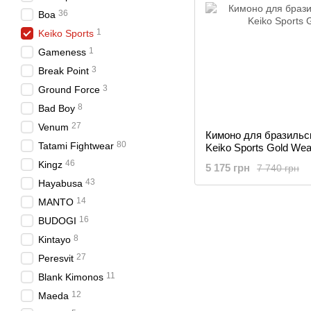
36
Boa
1
Keiko Sports
1
Gameness
3
Break Point
3
Ground Force
8
Bad Boy
27
Venum
Кимоно для бразильс
80
Tatami Fightwear
Keiko Sports Gold We
46
Kingz
5 175 грн
7 740 грн
43
Hayabusa
14
MANTO
16
BUDOGI
8
Kintayo
27
Peresvit
11
Blank Kimonos
12
Maeda