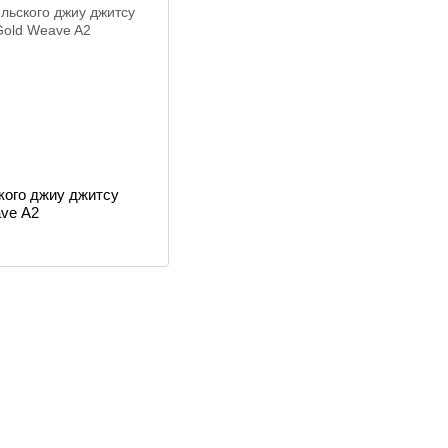
кого джиу джитсу
ave A2