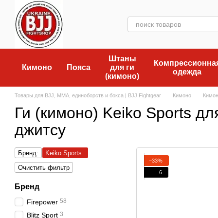
Перейти к основному контенту
Штаны
Компрессионна
Кимоно
Пояса
для ги
одежда
(кимоно)
Товары для BJJ, MMA, единоборств и бокса | BJJ Fightgear
Кимоно
Кимон
Ги (кимоно) Keiko Sports д
джитсу
Бренд:
Keiko Sports
−33%
Очистить фильтр
6
Бренд
58
Firepower
3
Blitz Sport