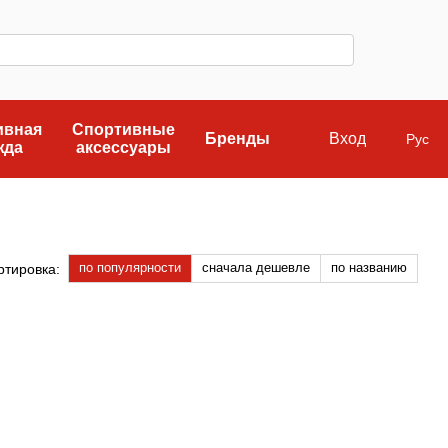
ивная
Спортивные
Бренды
Вход
Рус
жда
аксессуары
по популярности
сначала дешевле
по названию
ртировка: