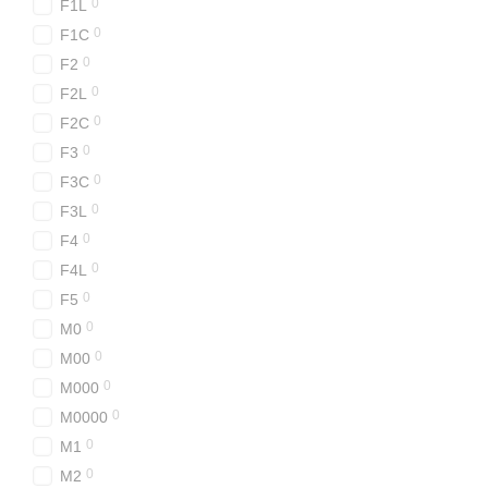
0
F1L
0
F1C
0
F2
0
F2L
0
F2C
0
F3
0
F3C
0
F3L
0
F4
0
F4L
0
F5
0
M0
0
M00
0
M000
0
M0000
0
M1
0
M2