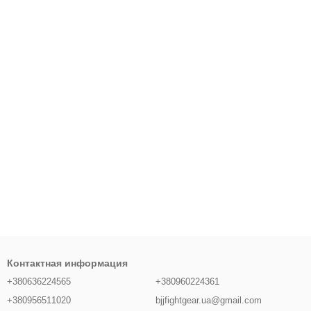
Контактная информация
+380636224565
+380960224361
+380956511020
bjjfightgear.ua@gmail.com