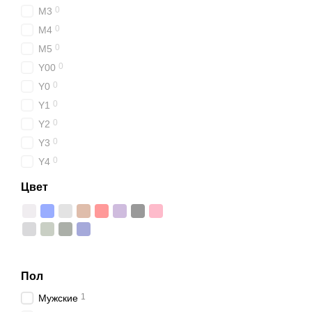
0
M3
0
M4
0
M5
0
Y00
0
Y0
0
Y1
0
Y2
0
Y3
0
Y4
Цвет
Пол
1
Мужские