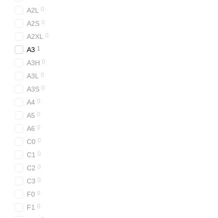
0
A2L
0
A2S
0
A2XL
1
A3
0
A3H
0
A3L
0
A3S
0
A4
0
A5
0
A6
0
C0
0
C1
0
C2
0
C3
0
F0
0
F1