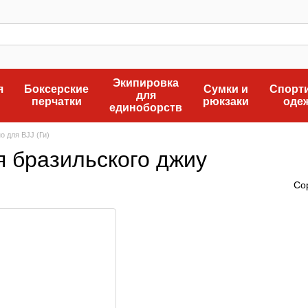
Экипировка
я
Боксерские
Сумки и
Спорт
для
перчатки
рюкзаки
оде
единоборств
о для BJJ (Ги)
ля бразильского джиу
Со