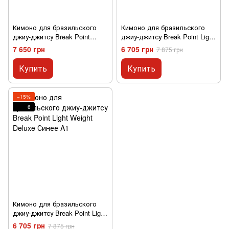
Кимоно для бразильского
Кимоно для бразильского
джиу-джитсу Break Point
джиу-джитсу Break Point Light
Limited Edition International
Weight Deluxe Черное A1
7 650 грн
6 705 грн
7 875 грн
Белое A2
Купить
Купить
−15%
6
Кимоно для бразильского
джиу-джитсу Break Point Light
Weight Deluxe Синее A1
6 705 грн
7 875 грн