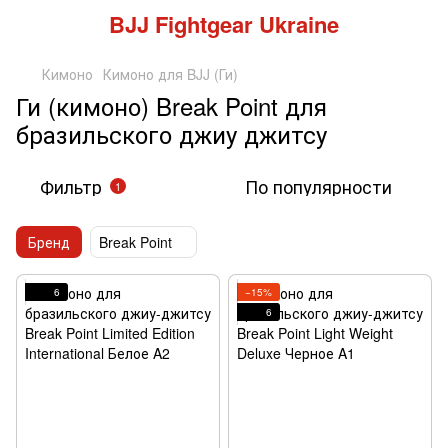
BJJ Fightgear Ukraine
Кимоно
Кимоно для BJJ (Ги)
Ги (кимоно) Break Point для
бразильского джиу джитсу
Фильтр
По популярности
1
Бренд
Break Point
6
−15%
6