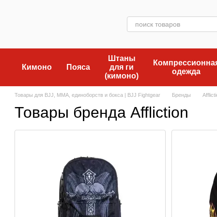
Перейти к основному контенту
Штаны
Компрессионна
Кимоно
Пояса
для ги
одежда
(кимоно)
Товары для BJJ, MMA, единоборств и бокса | BJJ Fightgear
Бренды
Afflict
Товары бренда Affliction