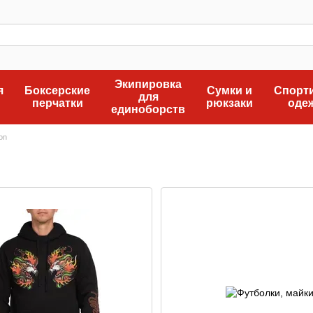
Экипировка
я
Боксерские
Сумки и
Спорт
для
перчатки
рюкзаки
оде
единоборств
ion