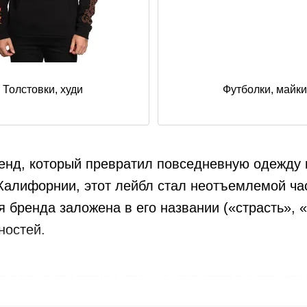
Толстовки, худи
Футболки, майки
енд, который превратил повседневную одежду 
 Калифорнии, этот лейбл стал неотъемлемой ча
 бренда заложена в его названии («страсть», 
ностей.
ебе элементы готики, гранжа, татуировочного ис
ические принты стали визитной карточкой брен