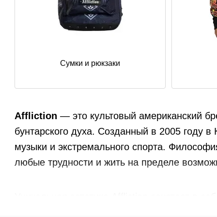
Сумки и рюкзаки
Affliction
— это культовый американский бр
бунтарского духа. Созданный в 2005 году в
музыки и экстремального спорта. Философия
любые трудности и жить на пределе возмож
Уникальная эстетика Affliction сочетает в с
черепа, крылья, кресты и агрессивные граф