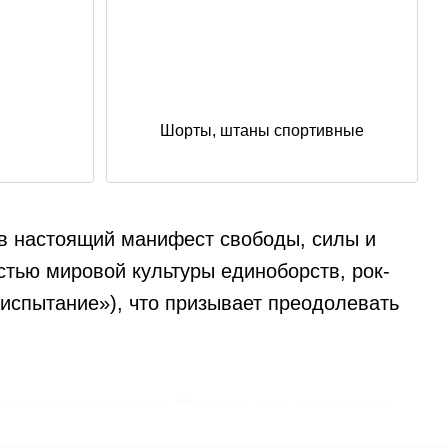
Шорты, штаны спортивные
в настоящий манифест свободы, силы и
стью мировой культуры единоборств, рок-
«испытание»), что призывает преодолевать
кусства и милитари. Сакральная геометрия,
да, которую невозможно перепутать ни с чем