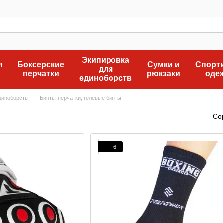
Экипировка
я
Боксерские
Сумки и
Спорт
для
перчатки
рюкзаки
оде
единоборств
диноборств
Бинты-перчатки, гелевые бинты
Со
6