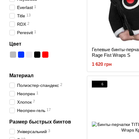
1
Everlast
13
Title
2
RDX
1
Peresvit
Цвет
Гелевые бинты-перчат
Rage Fist Wraps S
1 620 грн
Материал
6
2
Полиэстер-спандекс
1
Неопрен
7
Хлопок
17
Неопрен-гель
Размер быстрых бинтов
3
Універсальний