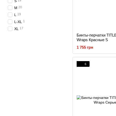
19
S
20
M
19
L
1
L-XL
17
XL
Бинты-перчатки TITLE
Wraps Красные S
1 755 грн
6