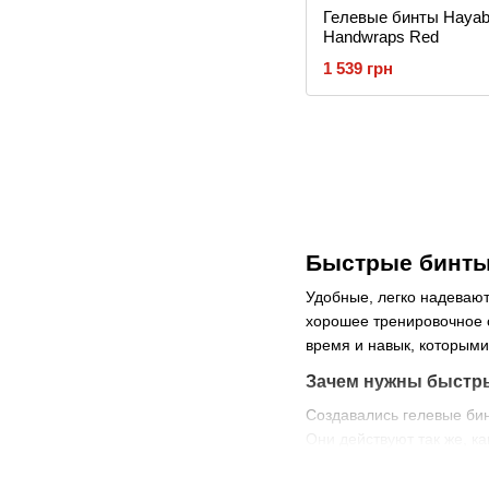
Гелевые бинты Hayab
Handwraps Red
1 539 грн
Быстрые бинт
Удобные, легко надевают
хорошее тренировочное с
время и навык, которыми
Зачем нужны быстр
Создавались гелевые бин
Они действуют так же, ка
фиксируют сустав бо