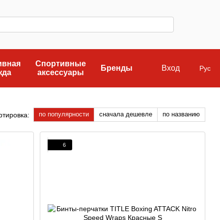
ивная
Спортивные
Бренды
Вход
Рус
жда
аксессуары
по популярности
сначала дешевле
по названию
ртировка:
6