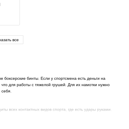
l
казать все
 боксерские бинты. Если у спортсмена есть деньги на
 что для работы с тяжелой грушей. Для их намотки нужно
 себя.
ты всех контактных видов спорта, где есть удары руками.