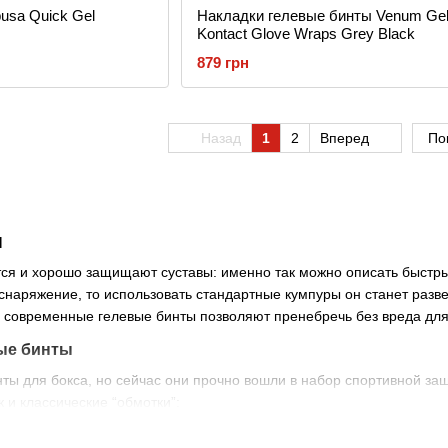
usa Quick Gel
Накладки гелевые бинты Venum Ge
Kontact Glove Wraps Grey Black
879 грн
Назад
1
2
Вперед
По
ы
ся и хорошо защищают суставы: именно так можно описать быстрые
наряжение, то использовать стандартные кумпуры он станет разве
 современные гелевые бинты позволяют пренебречь без вреда для
ые бинты
ты для бокса, но сейчас они прочно вошли в набор спортивной защи
к и классические “обмотки”:
льшого пальца