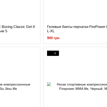
 Boxing Classic Gel-X
Гелевые бинты-перчатки FirePowe
ым S
L-XL
900 грн
6