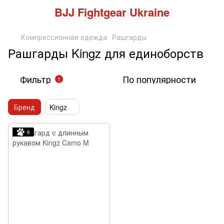
BJJ Fightgear Ukraine
Компрессионная одежда
Рашгарды
Рашгарды Kingz для единоборств
Фильтр
По популярности
1
Бренд
Kingz
6