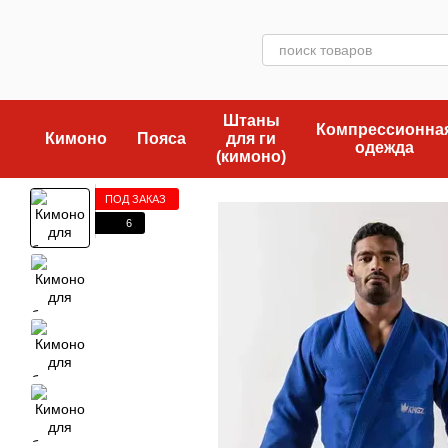
Перейти к основному контенту
Штаны
Компрессионна
Кимоно
Пояса
для ги
одежда
(кимоно)
ПОД ЗАКАЗ
6