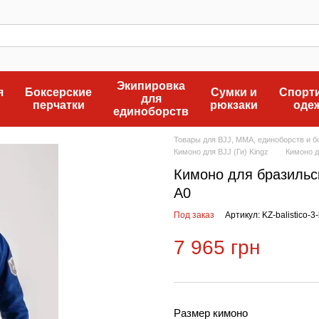
Экипировка
я
Боксерские
Сумки и
Спорт
для
перчатки
рюкзаки
оде
единоборств
Товары для BJJ, MMA, единоборств и бо
Кимоно для BJJ (Ги) Kingz
Кимоно д
Кимоно для бразильск
A0
Под заказ
Артикул: KZ-balistico-3
7 965 грн
Размер кимоно