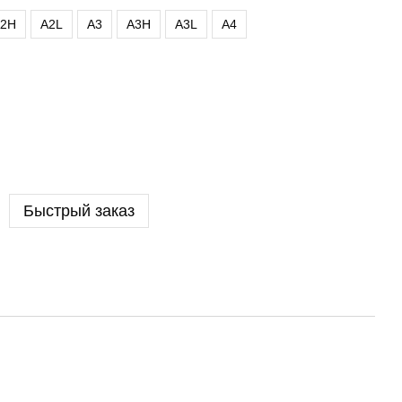
2H
A2L
A3
A3H
A3L
A4
Быстрый заказ