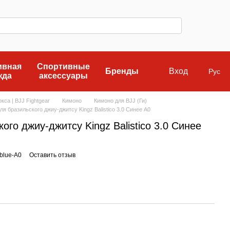
ивная
Спортивные
Бренды
Вход
Рус
жда
аксессуары
кса | BJJ Fightgear
Кимоно
Кимоно для BJJ (Ги)
ля бразильского джиу-джитсу Kingz Balistico 3.0 Синее A0
ого джиу-джитсу Kingz Balistico 3.0 Синее
-blue-A0
Оставить отзыв