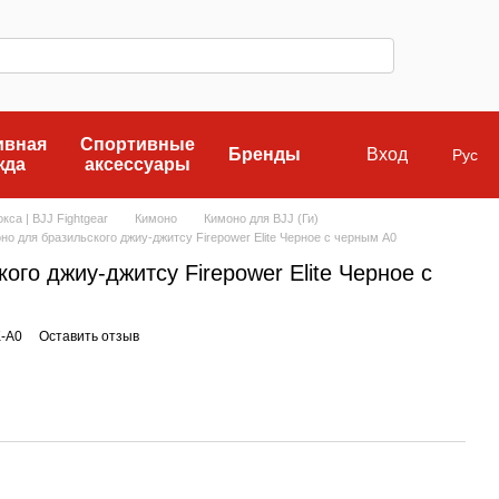
ивная
Спортивные
Бренды
Вход
Рус
жда
аксессуары
кса | BJJ Fightgear
Кимоно
Кимоно для BJJ (Ги)
но для бразильского джиу-джитсу Firepower Elite Черное с черным A0
ого джиу-джитсу Firepower Elite Черное с
K-A0
Оставить отзыв