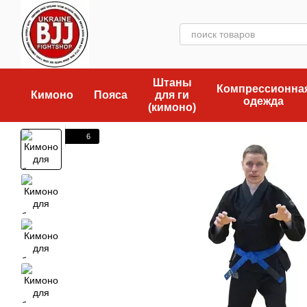
Перейти к основному контенту
Штаны
Компрессионна
Кимоно
Пояса
для ги
одежда
(кимоно)
6