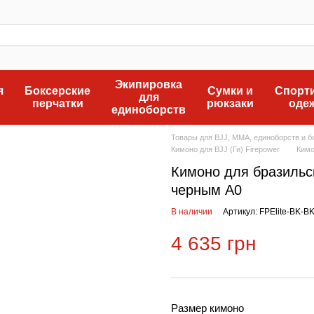
Экипировка
я
Боксерские
Сумки и
Спорт
для
перчатки
рюкзаки
оде
единоборств
Товары для BJJ, MMA, единоборств и бо
Кимоно для BJJ (Ги) Firepower
Кимо
Кимоно для бразильск
черным A0
В наличии
Артикул: FPElite-BK-B
4 635 грн
Размер кимоно