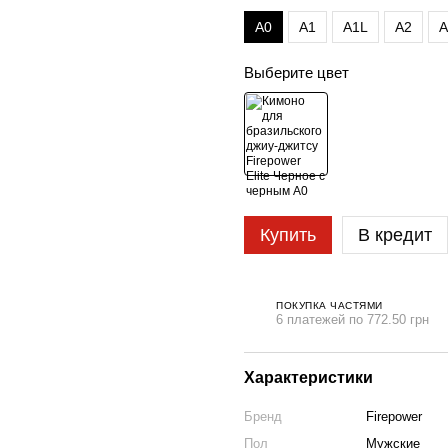
A0
A1
A1L
A2
A
Выберите цвет
Купить
В кредит
ПОКУПКА ЧАСТЯМИ
6 платежей по 772.50 грн
Характеристики
Бренд
Firepower
Пол
Мужские