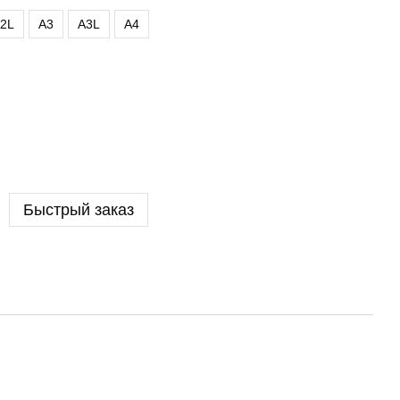
2L
A3
A3L
A4
Быстрый заказ