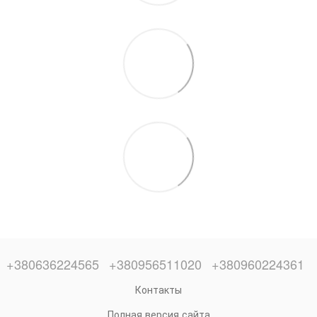
+380636224565
+380956511020
+380960224361
Контакты
Полная версия сайта