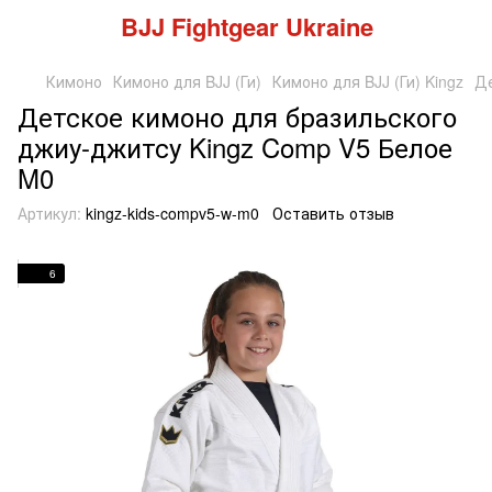
BJJ Fightgear Ukraine
Кимоно
Кимоно для BJJ (Ги)
Кимоно для BJJ (Ги) Kingz
Де
Детское кимоно для бразильского
джиу-джитсу Kingz Comp V5 Белое
M0
Артикул:
kingz-kids-compv5-w-m0
Оставить отзыв
6