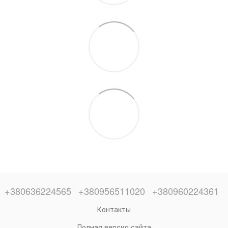
+380636224565
+380956511020
+380960224361
Контакты
Полная версия сайта