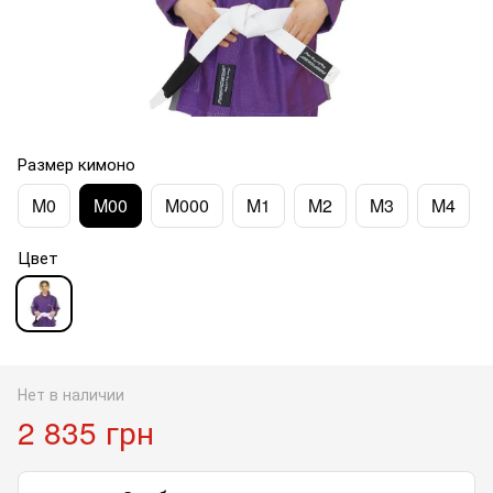
Размер кимоно
M0
M00
M000
M1
M2
M3
M4
Цвет
Нет в наличии
2 835 грн