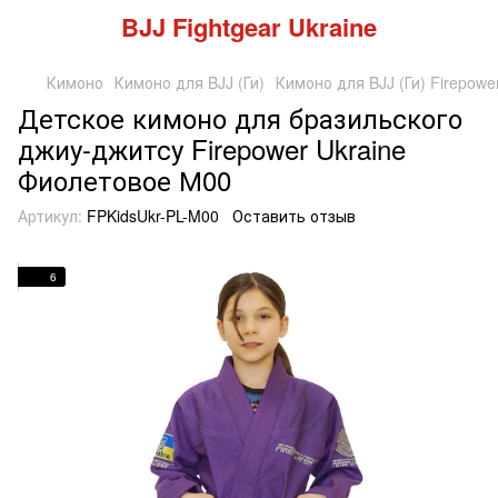
BJJ Fightgear Ukraine
Кимоно
Кимоно для BJJ (Ги)
Кимоно для BJJ (Ги) Firepowe
Детское кимоно для бразильского
джиу-джитсу Firepower Ukraine
Фиолетовое М00
Артикул:
FPKidsUkr-PL-M00
Оставить отзыв
6