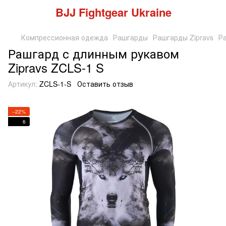
BJJ Fightgear Ukraine
Компрессионная одежда
Рашгарды
Рашгарды Zipravs
Ра
Рашгард с длинным рукавом
Zipravs ZCLS-1 S
Артикул:
ZCLS-1-S
Оставить отзыв
−22%
6