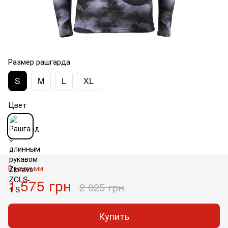
Размер рашгарда
S
M
L
XL
Цвет
В наличии
1 575 грн
2 025 грн
Купить