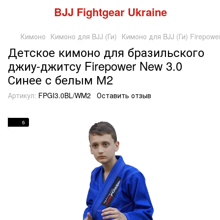
BJJ Fightgear Ukraine
Кимоно
Кимоно для BJJ (Ги)
Кимоно для BJJ (Ги) Firepowe
Детское кимоно для бразильского
джиу-джитсу Firepower New 3.0
Синее с белым М2
Артикул:
FPGI3.0BL/WМ2
Оставить отзыв
6