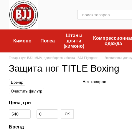
Перейти к основному контенту
Штаны
Компрессионна
Кимоно
Пояса
для ги
одежда
(кимоно)
Товары для BJJ, MMA, единоборств и бокса | BJJ Fightgear
Экипировка для е
Защита ног TITLE Boxing
Нет товаров
Бренд:
Очистить фильтр
Цена, грн
От Цена, грн
До Цена, грн
OK
Бренд