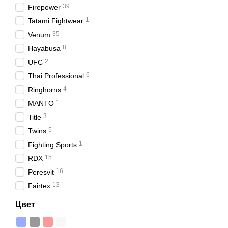
39
Firepower
1
Tatami Fightwear
35
Venum
8
Hayabusa
2
UFC
6
Thai Professional
4
Ringhorns
1
MANTO
3
Title
5
Twins
1
Fighting Sports
15
RDX
16
Peresvit
13
Fairtex
Цвет