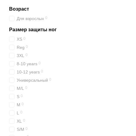
Возраст
0
Для взрослых
Размер защиты ног
0
XS
0
Reg
0
3XL
0
8-10 years
0
10-12 years
0
Универсальный
0
M/L
0
S
0
M
0
L
0
XL
0
S/M