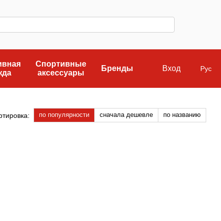
ивная
Спортивные
Бренды
Вход
Рус
жда
аксессуары
по популярности
сначала дешевле
по названию
ртировка: