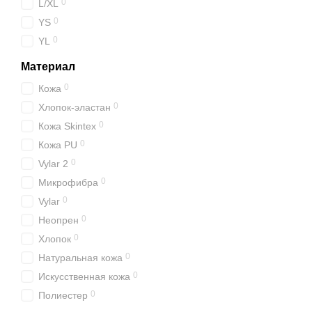
0
L/XL
0
YS
0
YL
Материал
0
Кожа
0
Хлопок-эластан
0
Кожа Skintex
0
Кожа PU
0
Vylar 2
0
Микрофибра
0
Vylar
0
Неопрен
0
Хлопок
0
Натуральная кожа
0
Искусственная кожа
0
Полиестер