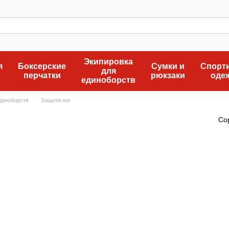
Экипировка
я
Боксерские
Сумки и
Спорт
для
перчатки
рюкзаки
оде
единоборств
диноборств
Защита ног
Со