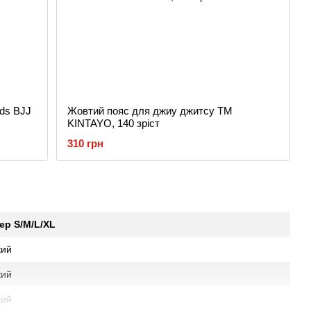
ids BJJ
Жовтий пояс для джиу джитсу ТМ
KINTAYO, 140 зріст
310 грн
ер S/M/L/XL
кий
кий
кий