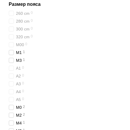
Размер пояса
0
260 cm
🟡 Желтый пояс
0
280 cm
Как и серый, имеет три 
0
300 cm
решению тренера. Единс
0
320 cm
пояса — 7 лет.
0
M00
Детские пояса для Джиу-
1
M1
одном из концов пояса с 
1
M3
Читать подробнее о цв
0
A1
0
A2
0
A3
0
A4
0
A5
2
M0
2
M2
1
M4