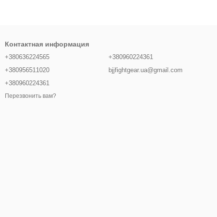
Контактная информация
+380636224565
+380960224361
+380956511020
bjjfightgear.ua@gmail.com
+380960224361
Перезвонить вам?