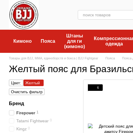
Перейти к основному контенту
Штаны
Компрессионна
Кимоно
Пояса
для ги
одежда
(кимоно)
Товары для BJJ, MMA, единоборств и бокса | BJJ Fightgear
Пояса
Пояса 
Желтый пояс для Бразильс
Цвет:
Желтый
6
Очистить фильтр
Бренд
1
Firepower
0
Tatami Fightwear
0
Kingz