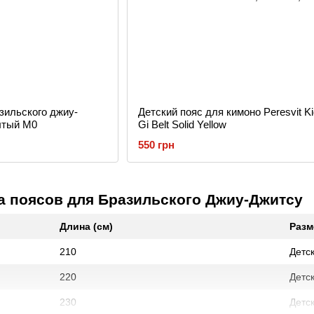
зильского джиу-
Детский пояс для кимоно Peresvit K
лтый M0
Gi Belt Solid Yellow
550 грн
а поясов для Бразильского Джиу-Джитсу
Длина (см)
Разм
210
Детс
220
Детс
230
Детс