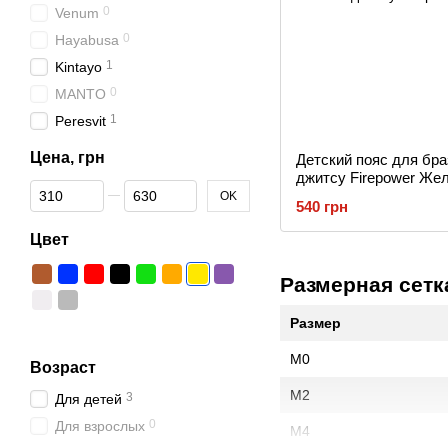
0
Venum
0
Hayabusa
1
Kintayo
0
MANTO
1
Peresvit
Цена, грн
Детский пояс для бра
джитсу Firepower Же
От Цена, грн
До Цена, грн
OK
540 грн
Цвет
Размерная сетк
Размер
M0
Возраст
M2
3
Для детей
0
Для взрослых
M4