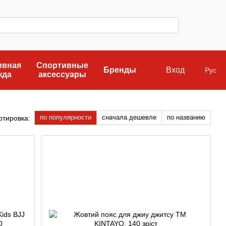
ивная
Спортивные
Бренды
Вход
Рус
жда
аксессуары
по популярности
сначала дешевле
по названию
ртировка: