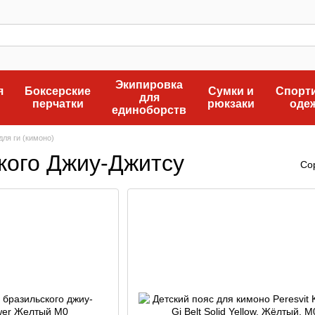
Экипировка
я
Боксерские
Сумки и
Спорт
для
перчатки
рюкзаки
оде
единоборств
для ги (кимоно)
кого Джиу-Джитсу
Со