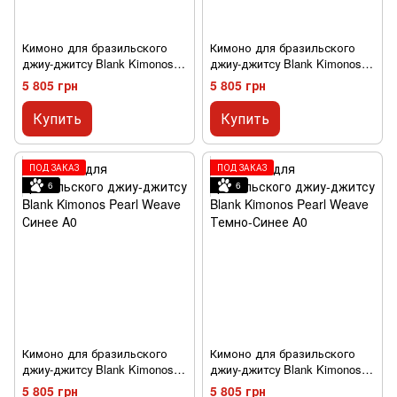
Кимоно для бразильского
Кимоно для бразильского
джиу-джитсу Blank Kimonos
джиу-джитсу Blank Kimonos
Pearl Weave Белое A0
Pearl Weave Черное A0
5 805 грн
5 805 грн
Купить
Купить
ПОД ЗАКАЗ
ПОД ЗАКАЗ
6
6
Кимоно для бразильского
Кимоно для бразильского
джиу-джитсу Blank Kimonos
джиу-джитсу Blank Kimonos
Pearl Weave Синее A0
Pearl Weave Темно-Синее A0
5 805 грн
5 805 грн