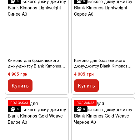
6
6
Кимоно для бразильского
Кимоно для бразильского
джиу-джитсу Blank Kimonos
джиу-джитсу Blank Kimonos
Lightweight Синее A0
Lightweight Серое A0
4 905 грн
4 905 грн
Купить
Купить
ПОД ЗАКАЗ
ПОД ЗАКАЗ
6
6