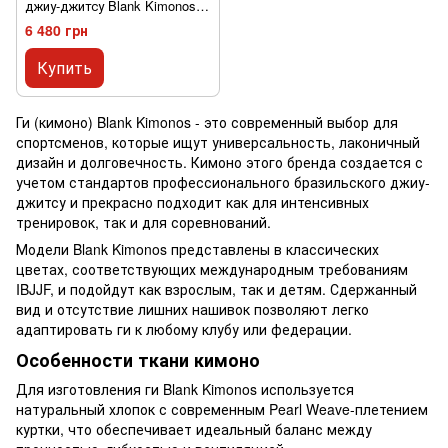
джиу-джитсу Blank Kimonos
Gold Weave Синее A0
6 480 грн
Купить
Ги (кимоно) Blank Kimonos - это современный выбор для
спортсменов, которые ищут универсальность, лаконичный
дизайн и долговечность. Кимоно этого бренда создается с
учетом стандартов профессионального бразильского джиу-
джитсу и прекрасно подходит как для интенсивных
тренировок, так и для соревнований.
Модели Blank Kimonos представлены в классических
цветах, соответствующих международным требованиям
IBJJF, и подойдут как взрослым, так и детям. Сдержанный
вид и отсутствие лишних нашивок позволяют легко
адаптировать ги к любому клубу или федерации.
Особенности ткани кимоно
Для изготовления ги Blank Kimonos используется
натуральный хлопок с современным Pearl Weave-плетением
куртки, что обеспечивает идеальный баланс между