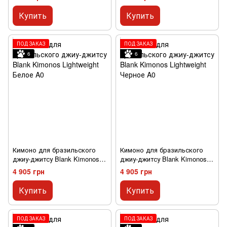
Купить
Купить
ПОД ЗАКАЗ
ПОД ЗАКАЗ
6
6
Кимоно для бразильского
Кимоно для бразильского
джиу-джитсу Blank Kimonos
джиу-джитсу Blank Kimonos
Lightweight Белое A0
Lightweight Черное A0
4 905 грн
4 905 грн
Купить
Купить
ПОД ЗАКАЗ
ПОД ЗАКАЗ