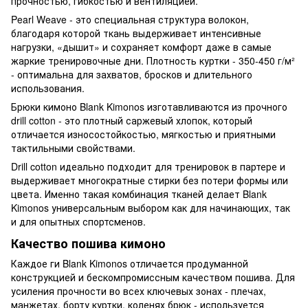
прочностью, гибкостью и вентиляцией.
Pearl Weave - это специальная структура волокон,
благодаря которой ткань выдерживает интенсивные
нагрузки, «дышит» и сохраняет комфорт даже в самые
жаркие тренировочные дни. Плотность куртки - 350-450 г/м²
- оптимальна для захватов, бросков и длительного
использования.
Брюки кимоно Blank Kimonos изготавливаются из прочного
drill cotton - это плотный саржевый хлопок, который
отличается износостойкостью, мягкостью и приятными
тактильными свойствами.
Drill cotton идеально подходит для тренировок в партере и
выдерживает многократные стирки без потери формы или
цвета. Именно такая комбинация тканей делает Blank
Kimonos универсальным выбором как для начинающих, так
и для опытных спортсменов.
Качество пошива кимоно
Каждое ги Blank Kimonos отличается продуманной
конструкцией и бескомпромиссным качеством пошива. Для
усиления прочности во всех ключевых зонах - плечах,
манжетах, борту куртки, коленях брюк - используется