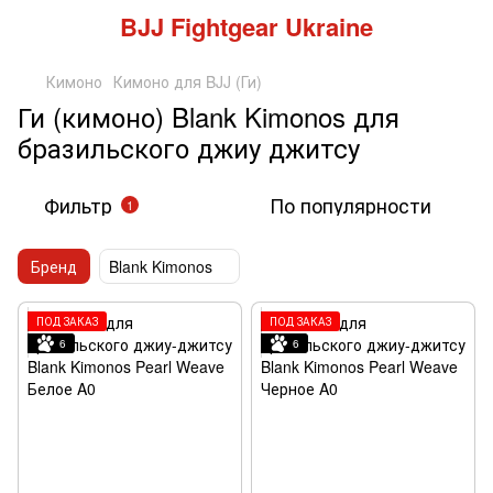
BJJ Fightgear Ukraine
Кимоно
Кимоно для BJJ (Ги)
Ги (кимоно) Blank Kimonos для
бразильского джиу джитсу
Фильтр
По популярности
1
Бренд
Blank Kimonos
ПОД ЗАКАЗ
ПОД ЗАКАЗ
6
6