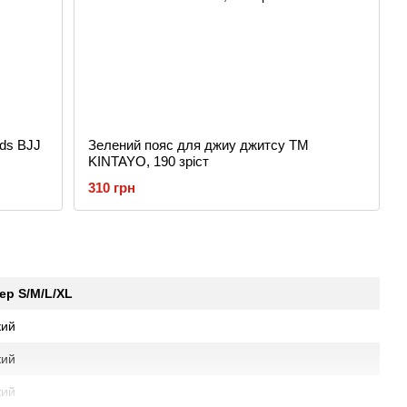
ids BJJ
Зелений пояс для джиу джитсу ТМ
KINTAYO, 190 зріст
310 грн
ер S/M/L/XL
кий
кий
кий