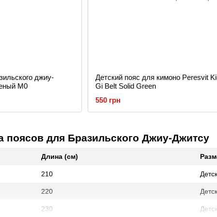
зильского джиу-
Детский пояс для кимоно Peresvit K
леный M0
Gi Belt Solid Green
550 грн
а поясов для Бразильского Джиу-Джитсу
Длина (см)
Разм
210
Детс
220
Детс
230
Детс