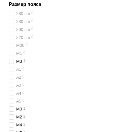
Размер пояса
0
260 cm
🟢 Зеленый поя
0
280 cm
Это наивысшее достижени
0
300 cm
оранжевый пояса, зелен
0
320 cm
Главным отличием от все
0
M00
как синим, так и пурпурн
0
M1
Детские пояса для Джиу-
1
M3
одном из концов пояса с 
0
A1
Читать подробнее о цв
0
A2
0
A3
0
A4
0
A5
1
M0
2
M2
2
M4