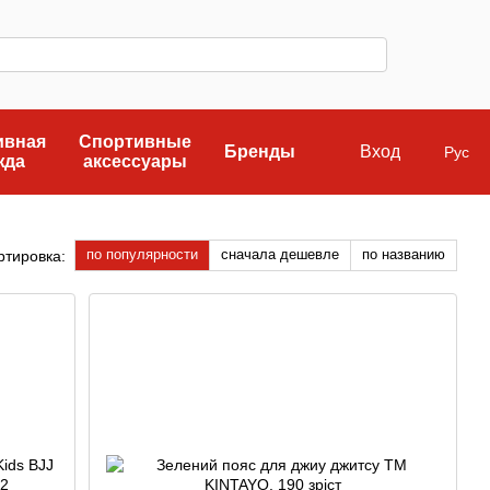
ивная
Спортивные
Бренды
Вход
Рус
жда
аксессуары
по популярности
сначала дешевле
по названию
ртировка: