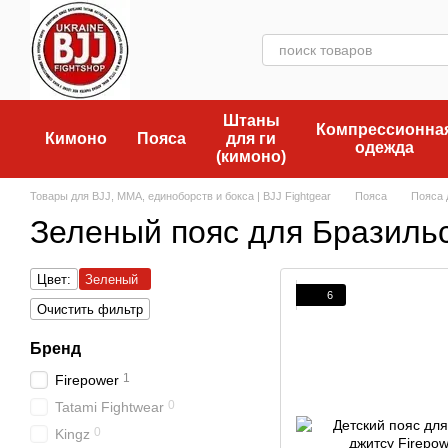
Перейти к основному контенту
Штаны
Компрессионна
Кимоно
Пояса
для ги
одежда
(кимоно)
Товары для BJJ, MMA, единоборств и бокса | BJJ Fightgear
Пояса
Пояса 
Зеленый пояс для Бразиль
Цвет:
Зеленый
6
Очистить фильтр
Бренд
1
Firepower
0
Tatami Fightwear
0
Kingz