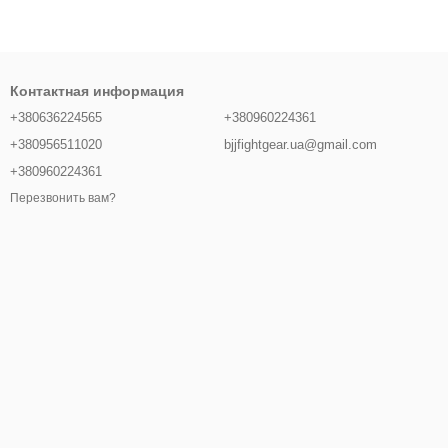
Контактная информация
+380636224565
+380960224361
+380956511020
bjjfightgear.ua@gmail.com
+380960224361
Перезвонить вам?