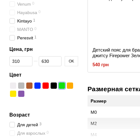
0
Venum
0
Hayabusa
1
Kintayo
0
MANTO
1
Peresvit
Цена, грн
Детский пояс для бра
джитсу Firepower Зе
От Цена, грн
До Цена, грн
OK
540 грн
Цвет
Размерная сетк
Размер
M0
Возраст
M2
3
Для детей
0
Для взрослых
M4