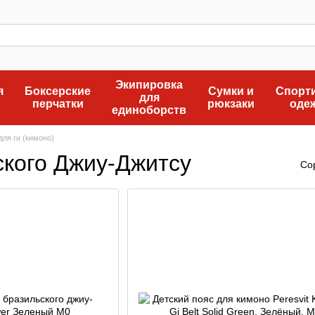
Экипировка
я
Боксерские
Сумки и
Спорт
для
перчатки
рюкзаки
оде
единоборств
для ги (кимоно)
ского Джиу-Джитсу
Со