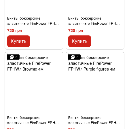
Бинты боксерские
Бинты боксерские
эластичные FirePower FPHW7
эластичные FirePower FPHW7
Cake Lime 4м
Cat 4м
720 грн
720 грн
Купить
Купить
6
6
Бинты боксерские
Бинты боксерские
эластичные FirePower FPHW7
эластичные FirePower FPHW7
Brownie 4м
Purple figures 4м