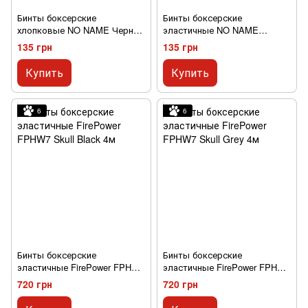
Бинты боксерские
Бинты боксерские
хлопковые NO NAME Черные
эластичные NO NAME
4м 4м
Черные 4м
135 грн
135 грн
Купить
Купить
6
6
Бинты боксерские
Бинты боксерские
эластичные FirePower FPHW7
эластичные FirePower FPHW7
Skull Black 4м
Skull Grey 4м
720 грн
720 грн