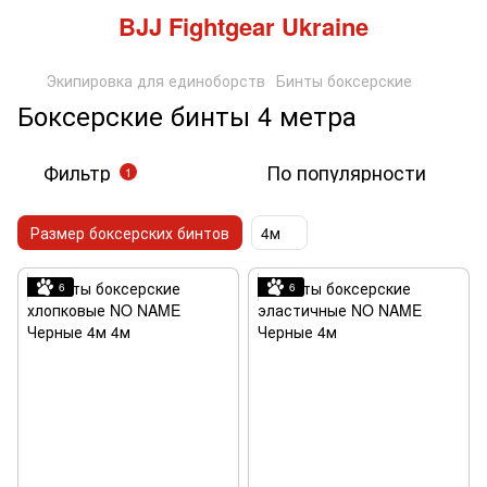
BJJ Fightgear Ukraine
Экипировка для единоборств
Бинты боксерские
Боксерские бинты 4 метра
Фильтр
По популярности
1
Размер боксерских бинтов
4м
6
6