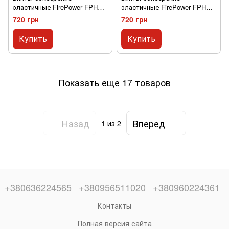
эластичные FirePower FPHW7
эластичные FirePower FPHW7
Fighter Yelow
Fighter Black
720 грн
720 грн
Купить
Купить
Показать еще 17 товаров
Назад
Вперед
1
из 2
+380636224565
+380956511020
+380960224361
Контакты
Полная версия сайта