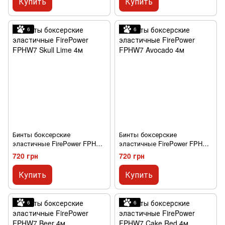
Купить
Купить
6
6
Бинты боксерские
Бинты боксерские
эластичные FirePower FPHW7
эластичные FirePower FPHW7
Skull Lime 4м
Avocado 4м
720 грн
720 грн
Купить
Купить
6
6