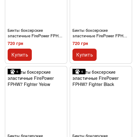
Бинты боксерские
Бинты боксерские
эластичные FirePower FPHW7
эластичные FirePower FPHW7
Banana 4м
Purple Cat 4м
720 грн
720 грн
Купить
Купить
6
6
Бинты боксерские
Бинты боксерские