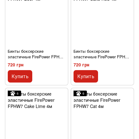
Бинты боксерские
Бинты боксерские
эластичные FirePower FPHW7
эластичные FirePower FPHW7
Beer 4м
Cake Red 4м
720 грн
720 грн
Купить
Купить
6
6