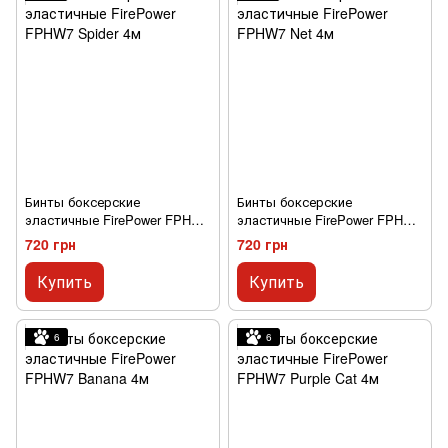
Бинты боксерские
Бинты боксерские
эластичные FirePower FPHW7
эластичные FirePower FPHW7
Spider 4м
Net 4м
720 грн
720 грн
Купить
Купить
6
6