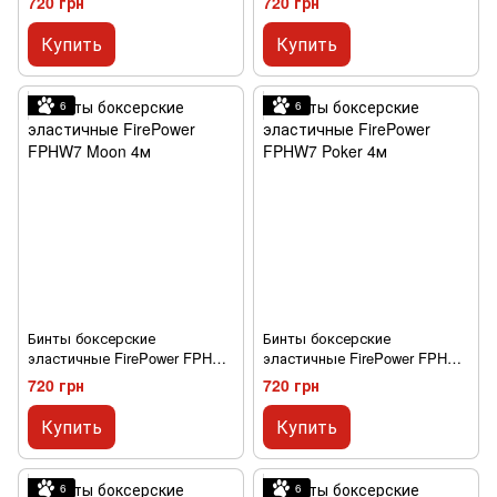
720 грн
720 грн
Купить
Купить
6
6
Бинты боксерские
Бинты боксерские
эластичные FirePower FPHW7
эластичные FirePower FPHW7
Moon 4м
Poker 4м
720 грн
720 грн
Купить
Купить
6
6