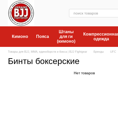
Перейти к основному контенту
Штаны
Компрессионна
Кимоно
Пояса
для ги
одежда
(кимоно)
Товары для BJJ, MMA, единоборств и бокса | BJJ Fightgear
Бренды
UFC
Бинты боксерские
Нет товаров