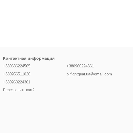
Контактная информация
+380636224565
+380960224361
+380956511020
bjjfightgear.ua@gmail.com
+380960224361
Перезвонить вам?