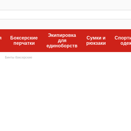
Экипировка
я
Боксерские
Сумки и
Спорт
для
перчатки
рюкзаки
оде
единоборств
Бинты боксерские